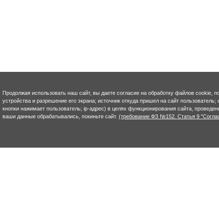
Продолжая использовать наш сайт, вы даете согласие на обработку файлов cookie, п
устройства и разрешение его экрана; источник откуда пришел на сайт пользователь; с
кнопки нажимает пользователь; ip-адрес) в целях функционирования сайта, проведен
ваши данные обрабатывались, покиньте сайт.
(требование ФЗ №152. Статья 9 "Согла