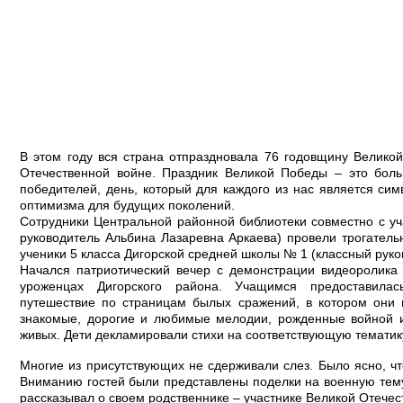
В этом году вся страна отпраздновала 76 годовщину Велик
Отечественной войне. Праздник Великой Победы – это боль 
победителей, день, который для каждого из нас является сим
оптимизма для будущих поколений.
Сотрудники Центральной районной библиотеки совместно с у
руководитель Альбина Лазаревна Аркаева) провели трогатель
ученики 5 класса Дигорской средней школы № 1 (классный рук
Начался патриотический вечер с демонстрации видеоролика
уроженцах Дигорского района. Учащимся предоставилась
путешествие по страницам былых сражений, в котором они 
знакомые, дорогие и любимые мелодии, рожденные войной и
живых. Дети декламировали стихи на соответствующую темати
Многие из присутствующих не сдерживали слез. Было ясно, чт
Вниманию гостей были представлены поделки на военную тему
рассказывал о своем родственнике – участнике Великой Отечес