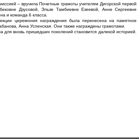
миссией – вручила Почетные грамоты учителям Дигорской первой
бековне Дзусовой, Эльзе Тамбиевне Езеевой, Анне Сергеевне
на и команда 6 класса.
фекции церемония награждения была перенесена на памятное
абанова, Анна Успенская. Они также награждены грамотами.
а для вновь пришедших поколений становится далекой историей.