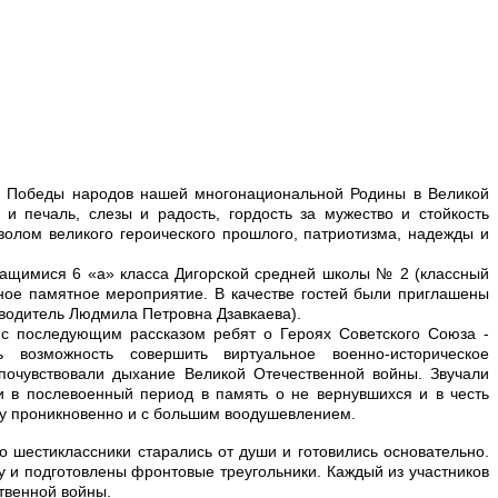
ой Победы народов нашей многонациональной Родины в Великой
и печаль, слезы и радость, гордость за мужество и стойкость
волом великого героического прошлого, патриотизма, надежды и
чащимися 6 «а» класса Дигорской средней школы № 2 (классный
ное памятное мероприятие. В качестве гостей были приглашены
оводитель Людмила Петровна Дзавкаева).
 с последующим рассказом ребят о Героях Советского Союза -
 возможность совершить виртуальное военно-историческое
почувствовали дыхание Великой Отечественной войны. Звучали
 в послевоенный период в память о не вернувшихся и в честь
ку проникновенно и с большим воодушевлением.
о шестиклассники старались от души и готовились основательно.
 и подготовлены фронтовые треугольники. Каждый из участников
твенной войны.