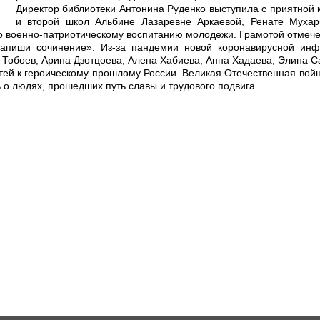
Директор библиотеки Антонина Руденко выступила с приятной 
и второй школ Альбине Лазаревне Аркаевой, Ренате Мухар
о военно-патриотическому воспитанию молодежи. Грамотой отмече
напиши сочинение». Из-за пандемии новой коронавирусной ин
Тобоев, Арина Дзотцоева, Алена Хабиева, Анна Хадаева, Элина С
й к героическому прошлому России. Великая Отечественная войн
ь о людях, прошедших путь славы и трудового подвига…