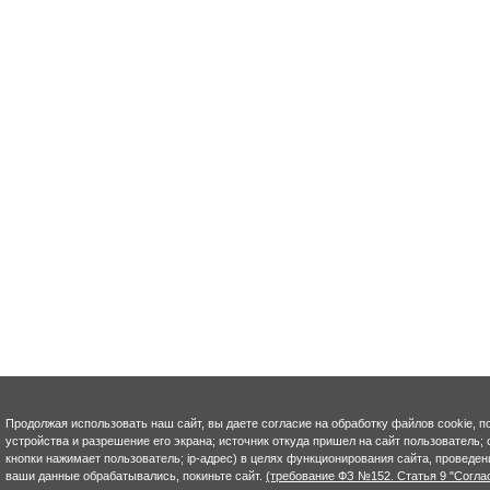
Продолжая использовать наш сайт, вы даете согласие на обработку файлов cookie, п
устройства и разрешение его экрана; источник откуда пришел на сайт пользователь; с
кнопки нажимает пользователь; ip-адрес) в целях функционирования сайта, проведен
ваши данные обрабатывались, покиньте сайт.
(требование ФЗ №152. Статья 9 "Согла