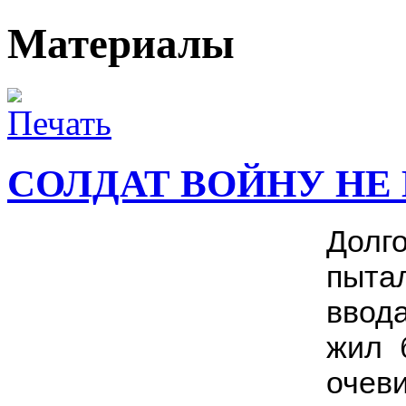
Материалы
СОЛДАТ ВОЙНУ НЕ
Долг
пытал
ввод
жил 
очеви