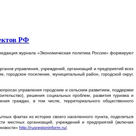
ектов РФ
 редакция журнала «Экономическая политика России» формируют
ганов управления, учреждений, организаций и предприятий всех
, городское поселение, муниципальный район, городской округ,
опросах управления городским и сельским развитием, поддержки
роительство), решения социальных проблем, развития туризма и
ния граждан, в том числе, территориального общественного
тных фактах из истории своего населенного пункта, поделиться
сти местных организаций, учреждений и предприятий (включая
 новости»
http://rusregioninform.ru/
.