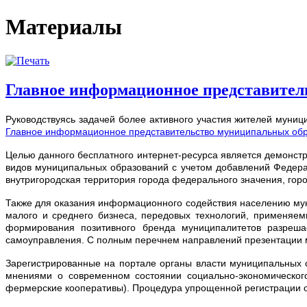
Материалы
Главное информационное представител
Руководствуясь задачей более активного участия жителей мун
Главное информационное представительство муниципальных обр
Целью данного бесплатного интернет-ресурса является демонст
видов муниципальных образований с учетом добавлений Федерал
внутригородская территория города федерального значения, горо
Также для оказания информационного содействия населению мун
малого и среднего бизнеса, передовых технологий, применяемы
формирования позитивного бренда муниципалитетов разреша
самоуправления. С полным перечнем направлений презентации
Зарегистрированные на портале органы власти муниципальных о
мнениями о современном состоянии социально-экономического
фермерские кооперативы). Процедура упрощенной регистрации о