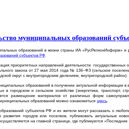
ьство муниципальных образований субъ
иципальных образований в жизни страны ИА «РусРегионИнформ» и
азований субъектов РФ
.
рация приоритетных направлений деятельности государственных ор
ьного закона от 27 мая 2014 года № 136−ФЗ (сельское поселение
дской округ с внутригородским делением, внутригородской район).
иципальных образований в получении актуальной информации в в
х в городском и сельском хозяйстве (энергетика, транспорт, ст
ется размещение материалов от различных форм самоуправле
 муниципальных образований можно ознакомиться
здесь
.
бразований субъектов РФ и их жители могут рассказать о любопы
 развития городов или поселков, публиковать актуальные ново
существляется на главной странице, где публикуются «Последние