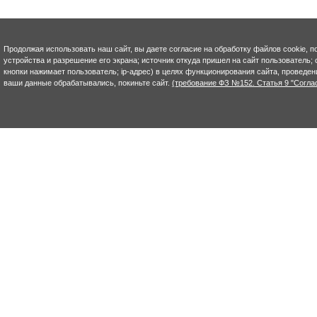
Продолжая использовать наш сайт, вы даете согласие на обработку файлов cookie, п
устройства и разрешение его экрана; источник откуда пришел на сайт пользователь; с
кнопки нажимает пользователь; ip-адрес) в целях функционирования сайта, проведен
ваши данные обрабатывались, покиньте сайт.
(требование ФЗ №152. Статья 9 "Согла