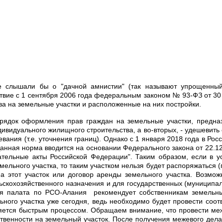
е слышали бы о "дачной амнистии" (так называют упрощенны
твие с 1 сентября 2006 года федеральным законом № 93-ФЗ от 30 
ва на земельные участки и расположенные на них постройки.
орядок оформления прав граждан на земельные участки, предназ
ндивидуального жилищного строительства, а во-вторых, - удешеви
вания (т.е. уточнения границ). Однако с 1 января 2018 года в Р
Данная норма вводится на основании Федерального закона от 22.1
ательные акты Российской Федерации". Таким образом, если в у
ьного участка, то таким участком нельзя будет распоряжаться (про
на этот участок или договор аренды земельного участка. Возмож
ьскохозяйственного назначения и для государственных (муниципал
вая палата по РСО-Алания рекомендует собственникам земельны
ьного участка уже сегодня, ведь необходимо будет провести со
ляется быстрым процессом. Обращаем внимание, что провести ме
твенности на земельный участок. После получения межевого дела