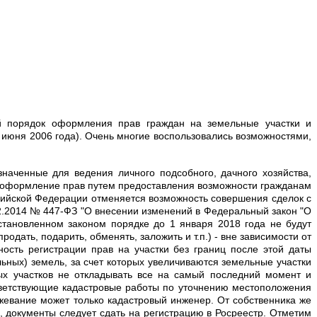
й порядок оформления прав граждан на земельные участки и
июня 2006 года). Очень многие воспользовались возможностями,
наченные для ведения личного подсобного, дачного хозяйства,
ть оформление прав путем предоставления возможности гражданам
оссийской Федерации отменяется возможность совершения сделок с
2.2014 № 447-ФЗ "О внесении изменений в Федеральный закон "О
становленном законом порядке до 1 января 2018 года не будут
дать, подарить, обменять, заложить и т.п.) - вне зависимости от
ность регистрации прав на участки без границ после этой даты
ьных) земель, за счет которых увеличиваются земельные участки
х участков не откладывать все на самый последний момент и
ответствующие кадастровые работы по уточнению местоположения
жевание может только кадастровый инженер. От собственника же
, документы следует сдать на регистрацию в Росреестр. Отметим