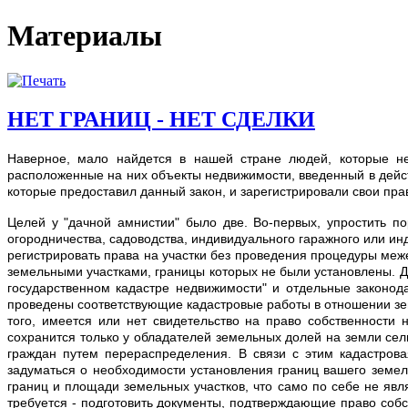
Материалы
НЕТ ГРАНИЦ - НЕТ СДЕЛКИ
Наверное, мало найдется в нашей стране людей, которые н
расположенные на них объекты недвижимости, введенный в дейс
которые предоставил данный закон, и зарегистрировали свои пра
Целей у "дачной амнистии" было две. Во-первых, упростить п
огородничества, садоводства, индивидуального гаражного или и
регистрировать права на участки без проведения процедуры меже
земельными участками, границы которых не были установлены. 
государственном кадастре недвижимости" и отдельные законод
проведены соответствующие кадастровые работы в отношении земел
того, имеется или нет свидетельство на право собственности 
сохранится только у обладателей земельных долей на земли сел
граждан путем перераспределения. В связи с этим кадастро
задуматься о необходимости установления границ вашего земел
границ и площади земельных участков, что само по себе не яв
требуется - подготовить документы, подтверждающие право собс