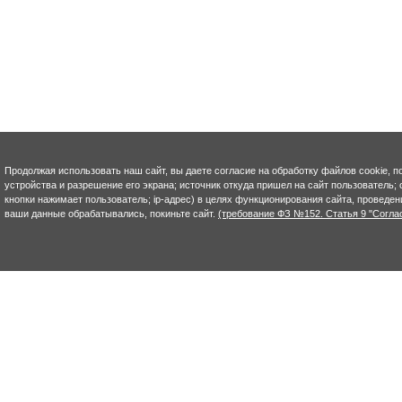
Продолжая использовать наш сайт, вы даете согласие на обработку файлов cookie, п
устройства и разрешение его экрана; источник откуда пришел на сайт пользователь; с
кнопки нажимает пользователь; ip-адрес) в целях функционирования сайта, проведен
ваши данные обрабатывались, покиньте сайт.
(требование ФЗ №152. Статья 9 "Согла