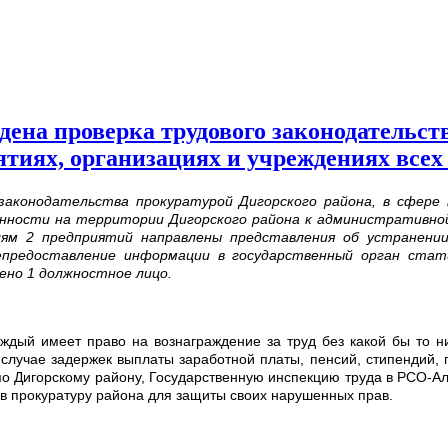
дена проверка трудового законодательст
тиях, организациях и учреждениях всех
 законодательства прокуратурой Дигорского района, в сфер
твенности на территории Дигорского района к административн
лям 2 предприятий направлены представления об устранении
епредоставление информации в государственный орган ста
но 1 должностное лицо.
 каждый имеет право на вознаграждение за труд без какой бы то
 случае задержек выплаты заработной платы, пенсий, стипендий,
по Дигорскому району, Государственную инспекцию труда в РСО-Ала
в прокуратуру района для защиты своих нарушенных прав.