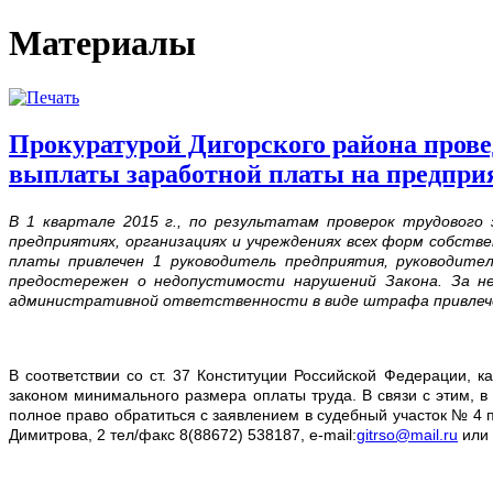
Материалы
Прокуратурой Дигорского района прове
выплаты заработной платы на предприя
В 1 квартале 2015 г., по результатам проверок трудового
предприятиях, организациях и учреждениях всех форм собс
платы привлечен 1 руководитель предприятия, руководите
предостережен о недопустимости нарушений Закона. За н
административной ответственности в виде штрафа привлече
В соответствии со ст. 37 Конституции Российской Федерации,
законом минимального размера оплаты труда. В связи с этим, в
полное право обратиться с заявлением в судебный участок № 4 
Димитрова, 2 тел/факс 8(88672) 538187, e-mail:
gitrso@mail.ru
или 