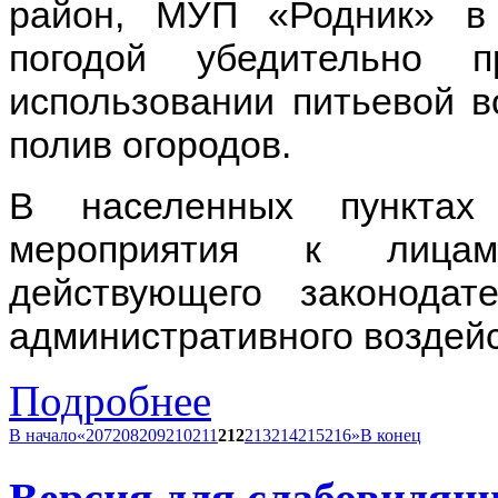
район, МУП «Родник» в
погодой убедительно 
использовании питьевой в
полив огородов.
В населенных пунктах
мероприятия к лицам
действующего законодат
административного воздей
Подробнее
В начало
«
207
208
209
210
211
212
213
214
215
216
»
В конец
Версия для слабовидящ