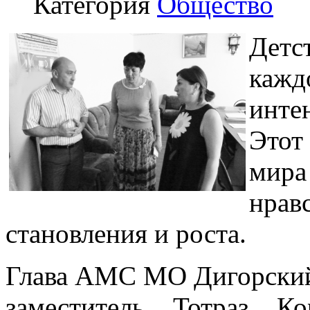
Категория
Общество
Детс
кажд
инте
Этот
мир
нрав
становления и роста.
Глава АМС МО Дигорский
заместитель Тотраз К