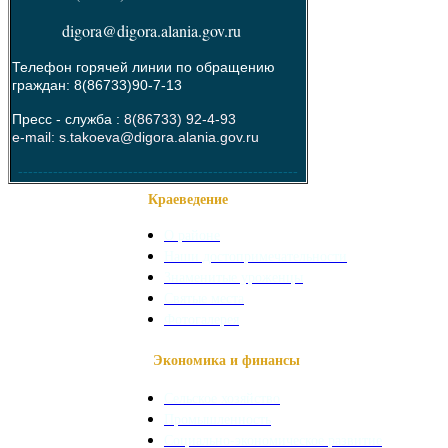
digora@digora.alania.gov.ru
Телефон горячей линии по обращению
граждан: 8(86733)90-7-13
Пресс - служба :
8(86733) 92-4-93
e-mail: s.takoeva@digora.alania.gov.ru
--------------------------------------------------------
Краеведение
О районе
Наши достопримечательности
Знаменитые уроженцы
Святые места
Фотогалерея
Экономика и финансы
Сельское хозяйство
Промышленность
Социально-экономическое развитие