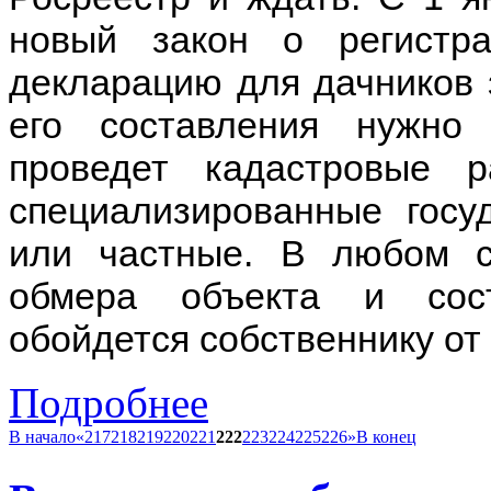
новый закон о регистр
декларацию для дачников 
его составления нужно
проведет кадастровые 
специализированные госу
или частные. В любом с
обмера объекта и сост
обойдется собственнику от 
Подробнее
В начало
«
217
218
219
220
221
222
223
224
225
226
»
В конец