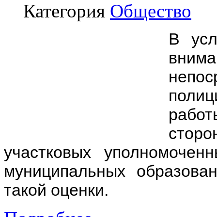
Категория
Общество
В усл
вн
непос
полиц
работ
стор
участковых уполномоче
муниципальных образов
такой оценки.