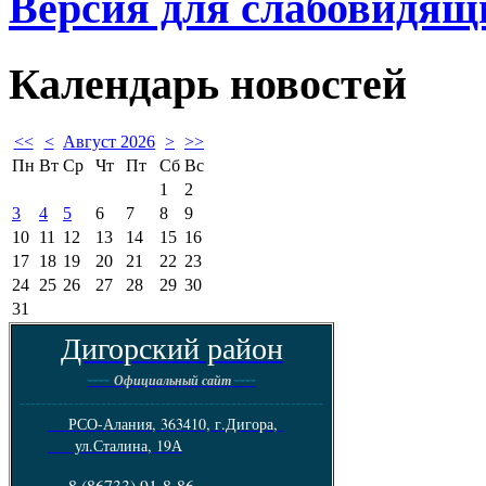
Версия для слабовидящ
Календарь
новостей
<<
<
Август 2026
>
>>
Пн
Вт
Ср
Чт
Пт
Сб
Вс
1
2
3
4
5
6
7
8
9
10
11
12
13
14
15
16
17
18
19
20
21
22
23
24
25
26
27
28
29
30
31
Дигорский район
----
----
Официальный сайт
--------------------------------------------------------
РСО-Алания, 363410, г.Дигора,
ул.Сталина, 19А
8 (86733) 91-8-86