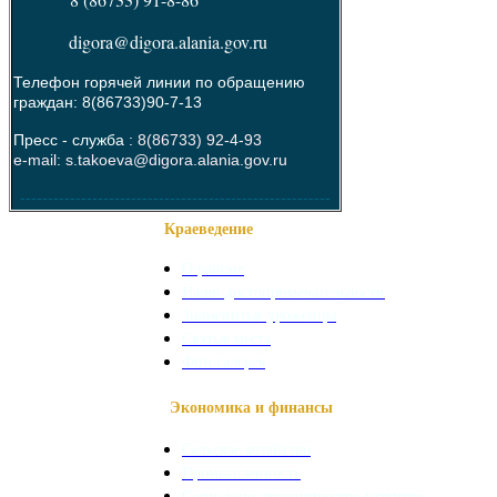
digora@digora.alania.gov.ru
Телефон горячей линии по обращению
граждан: 8(86733)90-7-13
Пресс - служба :
8(86733) 92-4-93
e-mail: s.takoeva@digora.alania.gov.ru
--------------------------------------------------------
Краеведение
О районе
Наши достопримечательности
Знаменитые уроженцы
Святые места
Фотогалерея
Экономика и финансы
Сельское хозяйство
Промышленность
Социально-экономическое развитие