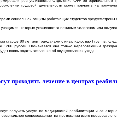
формировали республиканское Отделение СФР об официальном тр
оформление трудовой деятельности может повлиять на получени
 мерами социальной защиты работающих студентов предусмотрены
 учащимся, которые ухаживают за пожилым человеком или получаю
 старше 80 лет или гражданами с инвалидностью I группы, следу
е 1200 рублей. Назначается она только неработающим гражданам
удет вновь подать заявление об осуществлении ухода.
ут проходить лечение в центрах реаби
огут получать услуги по медицинской реабилитации и санатор
ерсональное сопровождение на протяжении всего процесса лечени