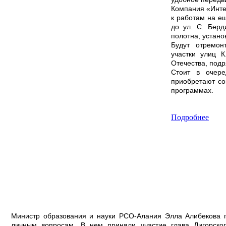
Компания «Интел
к работам на ещ
до ул. С. Берд
полотна, устан
Будут отремон
участки улиц 
Отечества, под
Стоит в очере
приобретают со
программах.
Подробнее
Министр образования и науки РСО-Алания Элла Алибекова п
личным вопросам. В нем приняли участие глава Дигорског