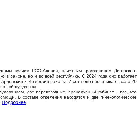
женным врачом РСО-Алания, почетным гражданином Дигорского
о в районе, но и во всей республике. С 2024 года оно работает
 Ардонский и Ирафский районы. И хотя оно насчитывает всего 20
о в ней нуждается.
дованием, две перевязочные, процедурный кабинет – все, что
мощи. В составе отделения находятся и две гинекологические
Подробнее
.