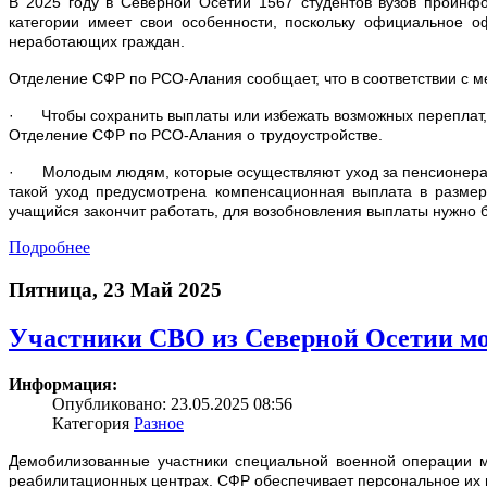
В 2025 году в Северной Осетии 1567 студентов вузов проин
категории имеет свои особенности, поскольку официальное 
неработающих граждан.
Отделение СФР по РСО-Алания сообщает, что в соответствии с
· Чтобы сохранить выплаты или избежать возможных переплат,
Отделение СФР по РСО-Алания о трудоустройстве.
· Молодым людям, которые осуществляют уход за пенсионерами
такой уход предусмотрена компенсационная выплата в размер
учащийся закончит работать, для возобновления выплаты нужно б
Подробнее
Пятница, 23 Май 2025
Участники СВО из Северной Осетии мог
Информация:
Опубликовано: 23.05.2025 08:56
Категория
Разное
Демобилизованные участники специальной военной операции м
реабилитационных центрах. СФР обеспечивает персональное их п