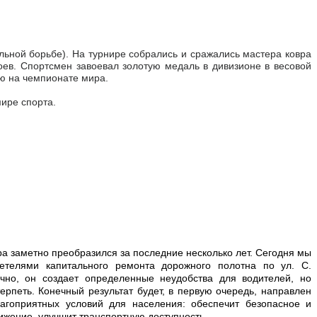
ольной борьбе). На турнире собрались и сражались мастера ковра
зоев. Спортсмен завоевал золотую медаль в дивизионе в весовой
ию на чемпионате мира.
мире спорта.
а заметно преобразился за последние несколько лет. Сегодня мы
детелями капитального ремонта дорожного полотна по ул. С.
чно, он создает определенные неудобства для водителей, но
ерпеть. Конечный результат будет, в первую очередь, направлен
агоприятных условий для населения: обеспечит безопасное и
ижение, улучшит транспортную доступность.