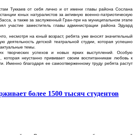
стам Туккаев от себя лично и от имени главы района Сослана
 станции юных натуралистов за активную военно-патриотическую
басса, а также за заслуженный Гран-при на муниципальном этапе
нял участие заместитель главы администрации района Эдуард
что, несмотря на юный возраст, ребята уже вносят значительный
ую деятельность детской театральной студии, которая успешно
 актуальные темы.
 творческих успехов и новых ярких выступлений. Особую
, которая неустанно прививает своим воспитанникам любовь к
сти. Именно благодаря ее самоотверженному труду ребята растут
живает более 1500 тысяч студентов