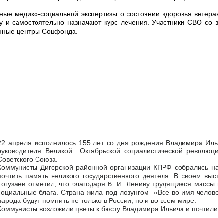
ые медико-социальной экспертизы о состоянии здоровья ветеран
ку и самостоятельно назначают курс лечения. Участники СВО со
онные центры Соцфонда.
22 апреля исполнилось 155 лет со дня рождения Владимира Ильи
руководителя Великой Октябрьской социалистической революции
Советского Союза.
Коммунисты Дигорской районной организации КПРФ собрались на
почтить память великого государственного деятеля. В своем вы
Тогузаев отметил, что благодаря В. И. Ленину трудящиеся масс
социальные блага. Страна жила под лозунгом «Все во имя челове
народа будут помнить не только в России, но и во всем мире.
Коммунисты возложили цветы к бюсту Владимира Ильича и почтили