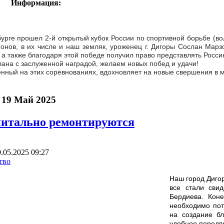
Информация:
бурге прошел 2-й открытый кубок России по спортивной борьбе (в
ионов, в их числе и наш земляк, уроженец г. Дигоры Сослан Мар
г, а также благодаря этой победе получил право представлять Росс
ана с заслуженной наградой, желаем новых побед и удачи!
енный на этих соревнованиях, вдохновляет на новые свершения в 
 19 Май 2025
питально ремонтируются
.05.2025 09:27
тво
Наш город Дигор
все стали сви
Бердиева. Коне
необходимо пот
на создание бл
удобное передв