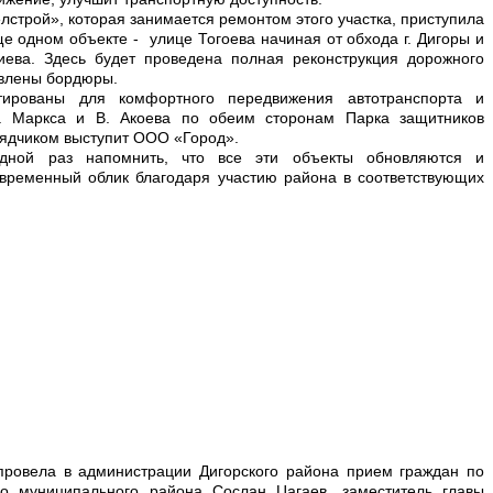
строй», которая занимается ремонтом этого участка, приступила
е одном объекте - улице Тогоева начиная от обхода г. Дигоры и
иева. Здесь будет проведена полная реконструкция дорожного
овлены бордюры.
тированы для комфортного передвижения автотранспорта и
К. Маркса и В. Акоева по обеим сторонам Парка защитников
рядчиком выступит ООО «Город».
дной раз напомнить, что все эти объекты обновляются и
временный облик благодаря участию района в соответствующих
ровела в администрации Дигорского района прием граждан по
о муниципального района Сослан Цагаев, заместитель главы