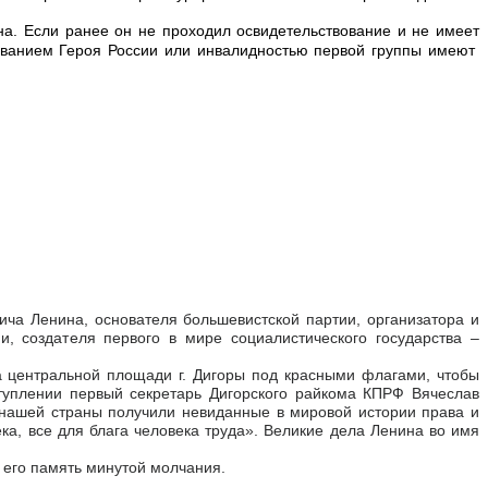
а. Если ранее он не проходил освидетельствование и не имеет
 званием Героя России или инвалидностью первой группы имеют
ча Ленина, основателя большевистской партии, организатора и
, создателя первого в мире социалистического государства –
 центральной площади г. Дигоры под красными флагами, чтобы
ступлении первый секретарь Дигорского райкома КПРФ Вячеслав
ы нашей страны получили невиданные в мировой истории права и
ка, все для блага человека труда». Великие дела Ленина во имя
 его память минутой молчания.