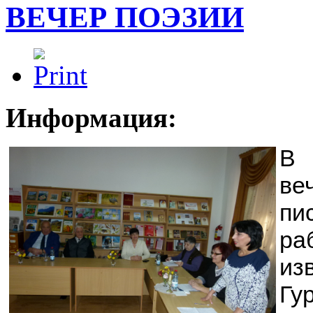
ВЕЧЕР ПОЭЗИИ
Информация:
В 
ве
пи
ра
из
Гу