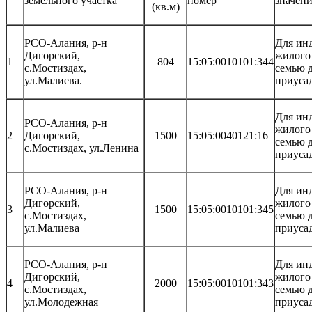
земельного участка
номер
значен
(кв.м)
РСО-Алания, р-н
Для ин
Дигорский,
жилого
1
804
15:05:0010101:344
с.Мостиздах,
семью д
ул.Малиева.
приуса
Для ин
РСО-Алания, р-н
жилого
2
Дигорский,
1500
15:05:0040121:16
семью д
с.Мостиздах, ул.Ленина
приуса
РСО-Алания, р-н
Для ин
Дигорский,
жилого
3
1500
15:05:0010101:345
с.Мостиздах,
семью д
ул.Малиева
приуса
РСО-Алания, р-н
Для ин
Дигорский,
жилого
4
2000
15:05:0010101:343
с.Мостиздах,
семью д
ул.Молодежная
приуса