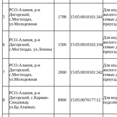
РСО-Алания, р-н
Для ин
Дигорский,
жилого
5
1798
15:05:0010101:341
с.Мостиздах,
семью д
ул.Молодежная
приуса
Для ин
РСО-Алания, р-н
жилого
6
Дигорский,
1500
15:05:0010102:104
семью д
с.Мостиздах, ул.Ленина
приуса
РСО-Алания, р-н
Для ин
Дигорский,
жилого
7
2000
15:05:0010101:342
с.Мостиздах,
семью д
ул.Молодежная
приуса
РСО-Алания, р-н
Дигорский, с.Карман-
Для ве
8
8900
15:05:0070177:12
Синдзикау,
подсобн
ул.Бр.Атаевых.