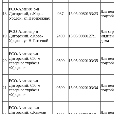
РСО-Алания, р-н
Для ве
18
Дигорский, с.Кора-
937
15:05:0080153:23
подсобн
Урсдон, ул.Набережная.
РСО-Алания,р-н
Для стр
19
Дигорский, с.Кора-
2400
15:05:0080127:1
индиви
Урсдон, ул.Н.Гатеевой
дома
РСО-Алания,р-н
Дигорский, 650-м
Для ве
20
9500
15:05:0020103:35
севернее турбазы
подсобн
«Урсдон»
РСО-Алания,р-н
Дигорский, 650-м
Для ве
21
9500
15:05:0020103:34
севернее турбазы
подсобн
«Урсдон»
РСО-Алания, р-н
Дигорский, с.Карман-
Для ве