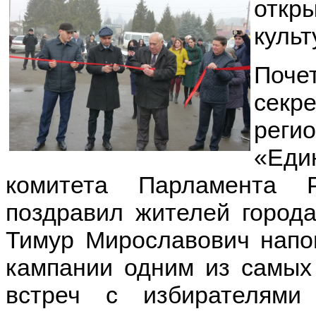
отк
культ
Поче
секр
реги
«Еди
комитета Парламента 
поздравил жителей город
Тимур Мирославович напо
кампании одним из самых
встреч с избирателями