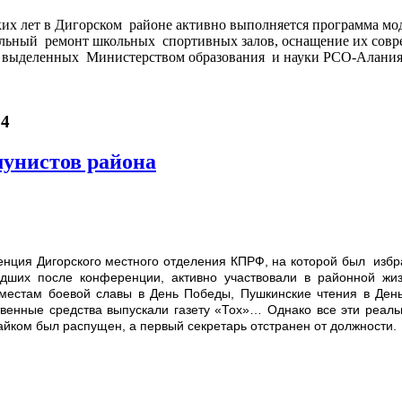
ких лет в Дигорском районе активно выполняется программа мо
альный ремонт школьных спортивных залов, оснащение их сов
в, выделенных Министерством образования и науки РСО-Алания
14
унистов района
енция Дигорского местного отделения КПРФ, на которой был избр
ших после конференции, активно участвовали в районной жиз
о местам боевой славы в День Победы, Пушкинские чтения в День
твенные средства выпускали газету «Тох»… Однако все эти реа
йком был распущен, а первый секретарь отстранен от должности.