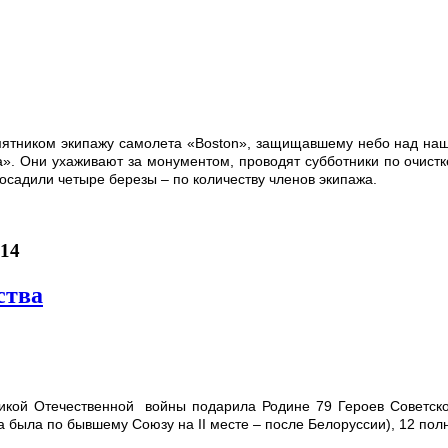
мятником экипажу самолета «Boston», защищавшему небо над наш
а». Они ухаживают за монументом, проводят субботники по очист
осадили четыре березы – по количеству членов экипажа.
014
ства
кой Отечественной войны подарила Родине 79 Героев Советского
а была по бывшему Союзу на II месте – после Белоруссии), 12 пол