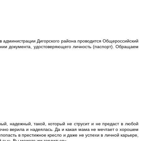
, в администрации Дигорского района проводится Общероссийский
ении документа, удостоверяющего личность (паспорт). Обращаем
й, надежный, такой, который не струсит и не предаст в любой
очно верила и надеялась. Да и какая мама не мечтает о хорошем
попасть в престижное кресло и даже не успехи в личной карьере,
 сын. Вы можете им гордиться».