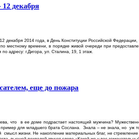
 12 декабря
12 декабря 2014 года, в День Конституции Российской Федерации
т по местному времени, в порядке живой очереди при предоставл
о адресу: г.Дигора, ул. Сталина, 19, 1 этаж.
асателем, еще до пожара
ва, что в ее доме подрастает настоящий мужчина? Мужественны
 пример для младшего брата Сослана. Знала – не знала, но уж т
ый смысл жизни. Не накопление материальных благ, не стремление 
гда высшей похвалой звучат слова «Какой же у вас замечательный