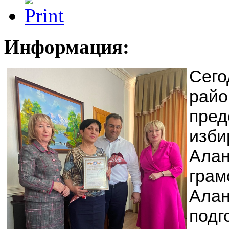
Информация:
Сего
райо
пред
изби
Алан
грам
Алан
подг