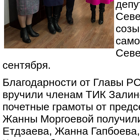
депу
Севе
созы
само
Севе
сентября.
Благодарности от Главы Р
вручили членам ТИК Залине
почетные грамоты от пред
Жанны Моргоевой получил
Етдзаева, Жанна Гапбоева,