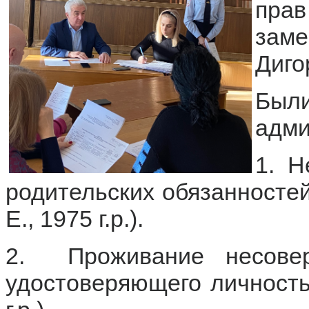
пра
зам
Диго
Бы
адми
1. Н
родительских обязанностей 
Е., 1975 г.р.).
2. Проживание несовер
удостоверяющего личность