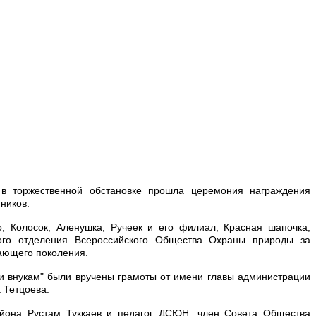
 в торжественной обстановке прошла церемония награждения
ников.
, Колосок, Аленушка, Ручеек и его филиал, Красная шапочка,
ого отделения Всероссийского Общества Охраны природы за
тающего поколения.
 и внукам" были вручены грамоты от имени главы администрации
 Тетцоева.
йона Рустам Туккаев и педагог ДСЮН, член Совета Общества