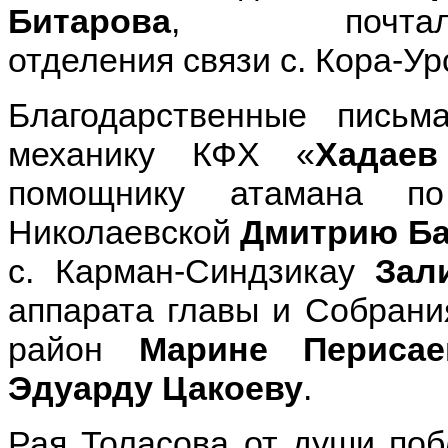
Битарова
, почтал
отделения связи с. Кора-У
Благодарственные пись
механику КФХ «
Хадаев
помощнику атамана п
Николаевской
Дмитрию Ба
с. Карман-Синдзикау
Зал
аппарата главы и Собрани
район
Марине Перисае
Эдуарду Цакоеву
.
Рая Толасова от души поб