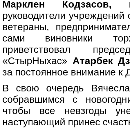
Марклен Кодзасов,
гл
руководители учреждений 
ветераны, предпринимате
сами виновники торж
приветствовал предс
«СтырНыхас»
Атарбек Дз
за постоянное внимание к 
В свою очередь Вячесла
собравшимся с новогодн
чтобы все невзгоды ун
наступающий принес счаст