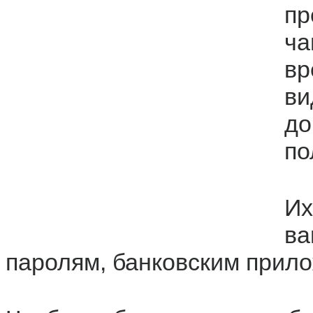
пр
ч
в
в
д
по
И
в
паролям, банковским прило