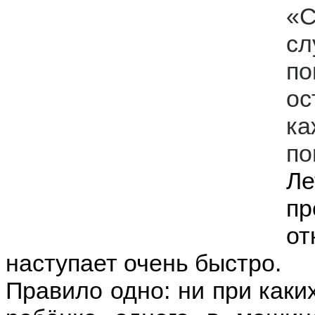
«С
сл
п
о
к
по
Л
пр
о
наступает очень быстро.
Правило одно: ни при каки