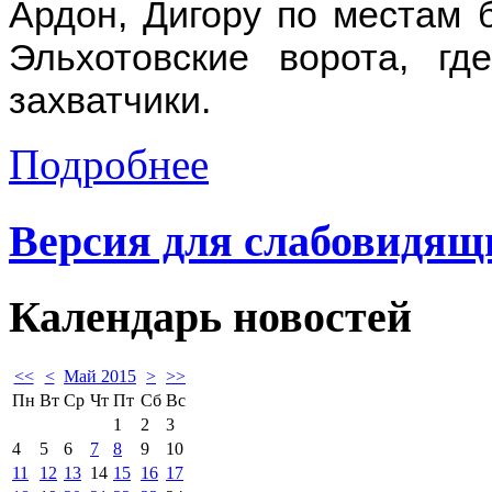
Ардон, Дигору по местам 
Эльхотовские ворота, г
захватчики.
Подробнее
Версия для слабовидящ
Календарь
новостей
<<
<
Май 2015
>
>>
Пн
Вт
Ср
Чт
Пт
Сб
Вс
1
2
3
4
5
6
7
8
9
10
11
12
13
14
15
16
17