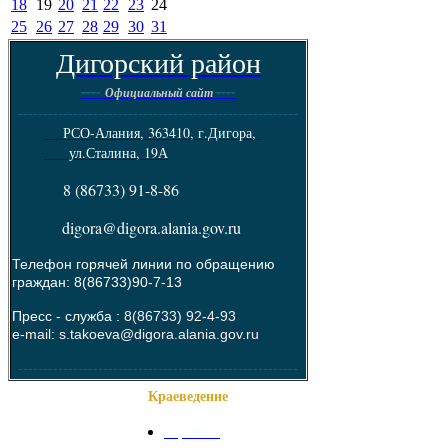
18
19
20
21
22
23
24
25
26
27
28
29
30
31
Дигорский район
----
----
Официальный сайт
--------------------------------------------------------
РСО-Алания, 363410, г.Дигора,
ул.Сталина, 19А
8 (86733) 91-8-86
digora@digora.alania.gov.ru
Телефон горячей линии по обращению
граждан: 8(86733)90-7-13
Пресс - служба :
8(86733) 92-4-93
e-mail: s.takoeva@digora.alania.gov.ru
--------------------------------------------------------
Краеведение
О районе