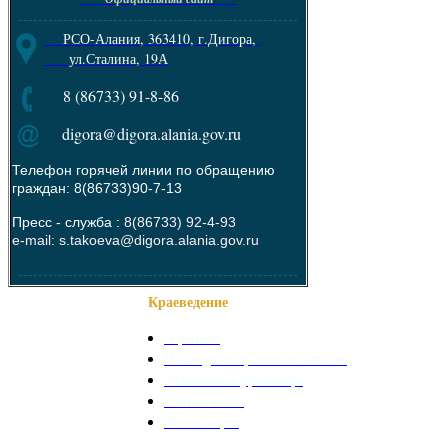
--------------------------------------------------------
РСО-Алания, 363410, г.Дигора,
ул.Сталина, 19А
8 (86733) 91-8-86
digora@digora.alania.gov.ru
Телефон горячей линии по обращению
граждан: 8(86733)90-7-13
Пресс - служба :
8(86733) 92-4-93
e-mail: s.takoeva@digora.alania.gov.ru
--------------------------------------------------------
Краеведение
О районе
Наши достопримечательности
Знаменитые уроженцы
Святые места
Фотогалерея