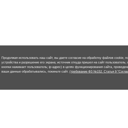
Продолжая использовать наш сайт, вы даете согласие на обработку файлов cookie, п
устройства и разрешение его экрана; источник откуда пришел на сайт пользователь; с
кнопки нажимает пользователь; ip-адрес) в целях функционирования сайта, проведен
ваши данные обрабатывались, покиньте сайт.
(требование ФЗ №152. Статья 9 "Согла