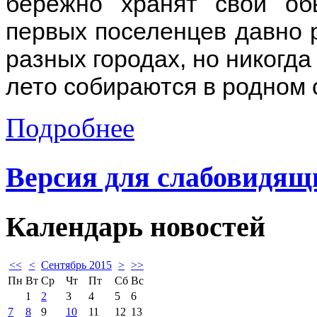
бережно хранят свои об
первых поселенцев давно р
разных городах, но никогд
лето собираются в родном 
Подробнее
Версия для слабовидящ
Календарь
новостей
<<
<
Сентябрь 2015
>
>>
Пн
Вт
Ср
Чт
Пт
Сб
Вс
1
2
3
4
5
6
7
8
9
10
11
12
13