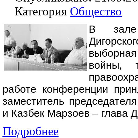
Категория
Общество
В зале 
Дигорско
выборная
войны, 
правоохр
работе конференции при
заместитель председател
и Казбек Марзоев – глава Д
Подробнее