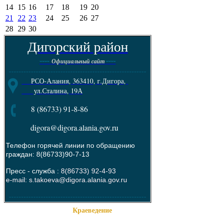
14
15
16
17
18
19
20
21
22
23
24
25
26
27
28
29
30
Дигорский район
----
----
Официальный сайт
--------------------------------------------------------
РСО-Алания, 363410, г.Дигора,
ул.Сталина, 19А
8 (86733) 91-8-86
digora@digora.alania.gov.ru
Телефон горячей линии по обращению
граждан: 8(86733)90-7-13
Пресс - служба :
8(86733) 92-4-93
e-mail: s.takoeva@digora.alania.gov.ru
--------------------------------------------------------
Краеведение