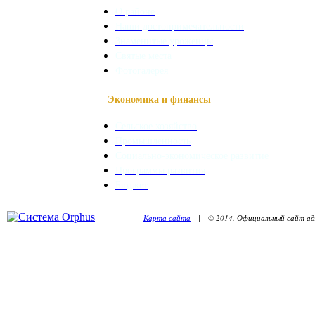
О районе
Наши достопримечательности
Знаменитые уроженцы
Святые места
Фотогалерея
Экономика и финансы
Сельское хозяйство
Промышленность
Социально-экономическое развитие
Программы развития
Бюджет
Карта сайта
| © 2014. Официальный сайт адм