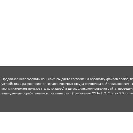
Продолжая использовать наш сайт, вы даете согласие на обработку файлов cookie, п
устройства и разрешение его экрана; источник откуда пришел на сайт пользователь; с
кнопки нажимает пользователь; ip-адрес) в целях функционирования сайта, проведен
ваши данные обрабатывались, покиньте сайт.
(требование ФЗ №152. Статья 9 "Согла