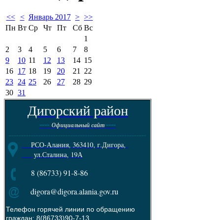
<<
<
Январь 2017
>
>>
Пн
Вт
Ср
Чт
Пт
Сб
Вс
1
2
3
4
5
6
7
8
9
10
11
12
13
14
15
16
17
18
19
20
21
22
23
24
25
26
27
28
29
30
31
Дигорский район
----
----
Официальный сайт
--------------------------------------------------------
РСО-Алания, 363410, г.Дигора,
ул.Сталина, 19А
8 (86733) 91-8-86
digora@digora.alania.gov.ru
Телефон горячей линии по обращению
граждан: 8(86733)90-7-13