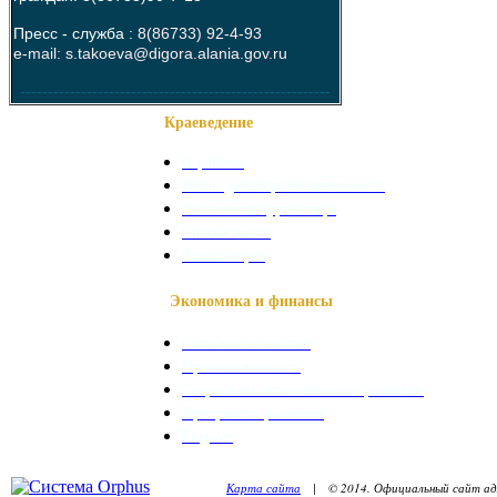
Пресс - служба :
8(86733) 92-4-93
e-mail: s.takoeva@digora.alania.gov.ru
--------------------------------------------------------
Краеведение
О районе
Наши достопримечательности
Знаменитые уроженцы
Святые места
Фотогалерея
Экономика и финансы
Сельское хозяйство
Промышленность
Социально-экономическое развитие
Программы развития
Бюджет
Карта сайта
| © 2014. Официальный сайт адм