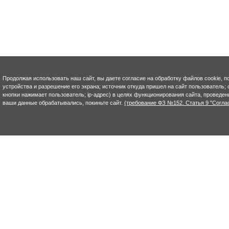
Продолжая использовать наш сайт, вы даете согласие на обработку файлов cookie, п
устройства и разрешение его экрана; источник откуда пришел на сайт пользователь; с
кнопки нажимает пользователь; ip-адрес) в целях функционирования сайта, проведен
ваши данные обрабатывались, покиньте сайт.
(требование ФЗ №152. Статья 9 "Согла