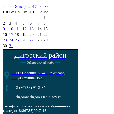
<<
<
Январь 2017
>
>>
Пн
Вт
Ср
Чт
Пт
Сб
Вс
1
2
3
4
5
6
7
8
9
10
11
12
13
14
15
16
17
18
19
20
21
22
23
24
25
26
27
28
29
30
31
Дигорский район
----
----
Официальный сайт
--------------------------------------------------------
РСО-Алания, 363410, г.Дигора,
ул.Сталина, 19А
8 (86733) 91-8-86
digora@digora.alania.gov.ru
Телефон горячей линии по обращению
граждан: 8(86733)90-7-13