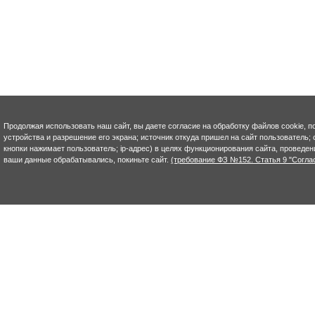
Продолжая использовать наш сайт, вы даете согласие на обработку файлов cookie, п
устройства и разрешение его экрана; источник откуда пришел на сайт пользователь; с
кнопки нажимает пользователь; ip-адрес) в целях функционирования сайта, проведен
ваши данные обрабатывались, покиньте сайт.
(требование ФЗ №152. Статья 9 "Согла