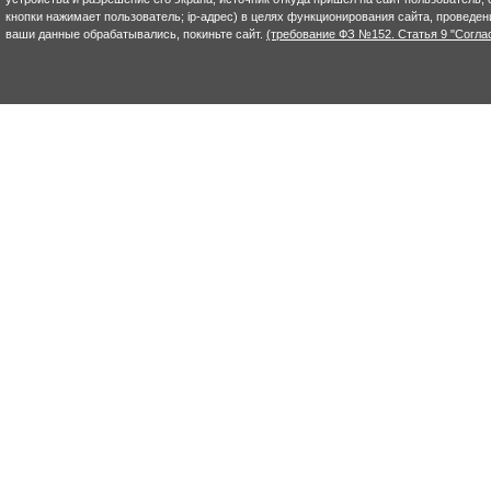
кнопки нажимает пользователь; ip-адрес) в целях функционирования сайта, проведен
ваши данные обрабатывались, покиньте сайт.
(требование ФЗ №152. Статья 9 "Согла