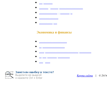
О районе
Наши достопримечательности
Знаменитые уроженцы
Святые места
Фотогалерея
Экономика и финансы
Сельское хозяйство
Промышленность
Социально-экономическое развитие
Программы развития
Бюджет
Карта сайта
| © 2014. 