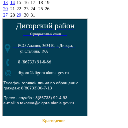
13
14
15
16
17
18
19
20
21
22
23
24
25
26
27
28
29
30
31
Дигорский район
----
----
Официальный сайт
--------------------------------------------------------
РСО-Алания, 363410, г.Дигора,
ул.Сталина, 19А
8 (86733) 91-8-86
digora@digora.alania.gov.ru
Телефон горячей линии по обращению
граждан: 8(86733)90-7-13
Пресс - служба :
8(86733) 92-4-93
e-mail: s.takoeva@digora.alania.gov.ru
--------------------------------------------------------
Краеведение