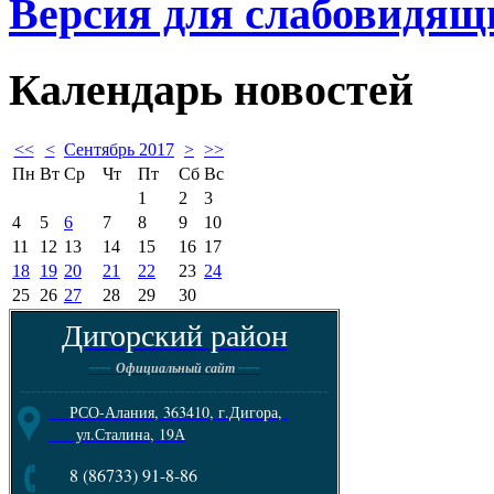
Версия для слабовидящ
Календарь
новостей
<<
<
Сентябрь 2017
>
>>
Пн
Вт
Ср
Чт
Пт
Сб
Вс
1
2
3
4
5
6
7
8
9
10
11
12
13
14
15
16
17
18
19
20
21
22
23
24
25
26
27
28
29
30
Дигорский район
----
----
Официальный сайт
--------------------------------------------------------
РСО-Алания, 363410, г.Дигора,
ул.Сталина, 19А
8 (86733) 91-8-86