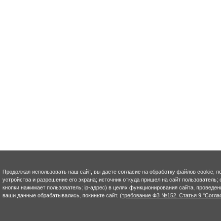
Продолжая использовать наш сайт, вы даете согласие на обработку файлов cookie, п
устройства и разрешение его экрана; источник откуда пришел на сайт пользователь; с
кнопки нажимает пользователь; ip-адрес) в целях функционирования сайта, проведен
ваши данные обрабатывались, покиньте сайт.
(требование ФЗ №152. Статья 9 "Согла