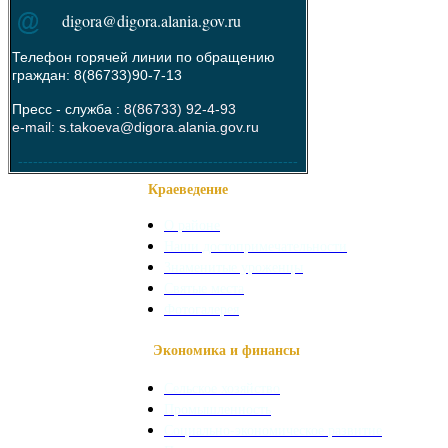
digora@digora.alania.gov.ru
Телефон горячей линии по обращению
граждан: 8(86733)90-7-13
Пресс - служба :
8(86733) 92-4-93
e-mail: s.takoeva@digora.alania.gov.ru
--------------------------------------------------------
Краеведение
О районе
Наши достопримечательности
Знаменитые уроженцы
Святые места
Фотогалерея
Экономика и финансы
Сельское хозяйство
Промышленность
Социально-экономическое развитие