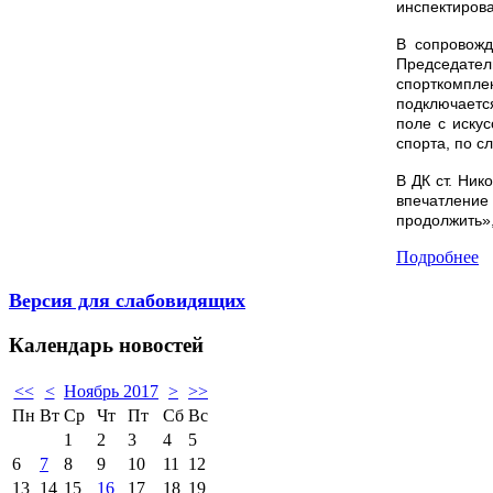
инспектирова
В сопровож
Председател
спорткомпл
подключается
поле с иску
спорта, по с
В ДК ст. Ни
впечатление
продолжить»,
Подробнее
Версия для слабовидящих
Календарь
новостей
<<
<
Ноябрь 2017
>
>>
Пн
Вт
Ср
Чт
Пт
Сб
Вс
1
2
3
4
5
6
7
8
9
10
11
12
13
14
15
16
17
18
19