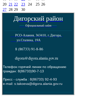
20
21
22
23
24
25
26
27
28
29
30
Дигорский район
----
----
Официальный сайт
--------------------------------------------------------
РСО-Алания, 363410, г.Дигора,
ул.Сталина, 19А
8 (86733) 91-8-86
digora@digora.alania.gov.ru
Телефон горячей линии по обращению
граждан: 8(86733)90-7-13
Пресс - служба :
8(86733) 92-4-93
e-mail: s.takoeva@digora.alania.gov.ru
--------------------------------------------------------