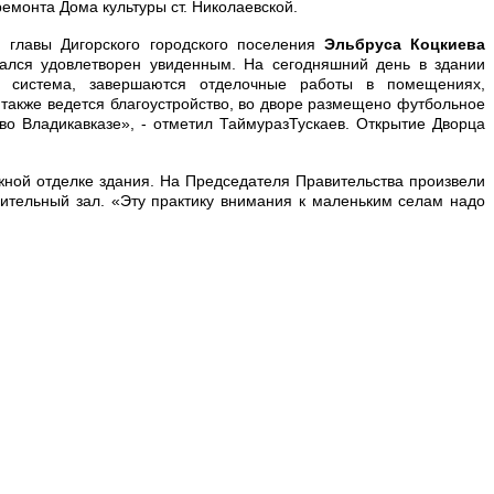
емонта Дома культуры ст. Николаевской.
 главы Дигорского городского поселения
Эльбруса Коцкиева
тался удовлетворен увиденным. На сегодняшний день в здании
ая система, завершаются отделочные работы в помещениях,
 также ведется благоустройство, во дворе размещено футбольное
во Владикавказе», - отметил ТаймуразТускаев. Открытие Дворца
жной отделке здания. На Председателя Правительства произвели
ительный зал. «Эту практику внимания к маленьким селам надо