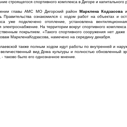
ние строящегося спортивного комплекса в Дигоре и капитального р
дении главы АМС МО Дигорский район
Марклена Кодзасова
и
ь Правительства ознакомился с ходом работ на объектах и ос
екса уже подключено отопление, установлена вентиляционн
 электроснабжение. На территории вокруг спортивного комплекса
сственным покрытием. «Такого спортивного сооружения нет даже 
ловам МаркленаКодзасова, намечено на середину декабря.
колаевской также полным ходом идут работы по внутренней и нару
 величественный вид Дома культуры и полностью обновленный зр
 - таково было его однозначное мнение.