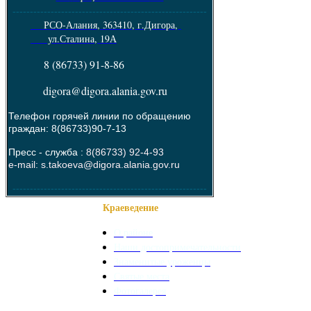
--------------------------------------------------------
РСО-Алания, 363410, г.Дигора,
ул.Сталина, 19А
8 (86733) 91-8-86
digora@digora.alania.gov.ru
Телефон горячей линии по обращению
граждан: 8(86733)90-7-13
Пресс - служба :
8(86733) 92-4-93
e-mail: s.takoeva@digora.alania.gov.ru
--------------------------------------------------------
Краеведение
О районе
Наши достопримечательности
Знаменитые уроженцы
Святые места
Фотогалерея