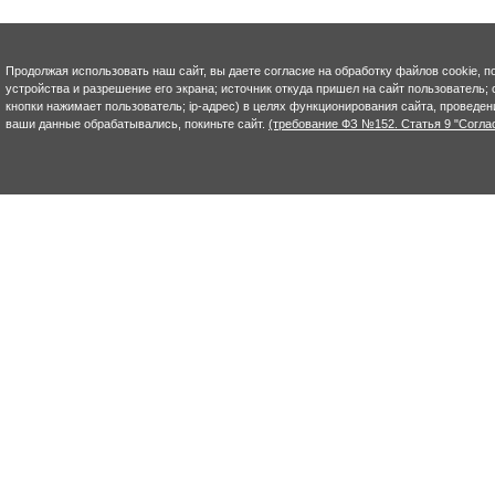
Продолжая использовать наш сайт, вы даете согласие на обработку файлов cookie, п
устройства и разрешение его экрана; источник откуда пришел на сайт пользователь; с
кнопки нажимает пользователь; ip-адрес) в целях функционирования сайта, проведен
ваши данные обрабатывались, покиньте сайт.
(требование ФЗ №152. Статья 9 "Согла