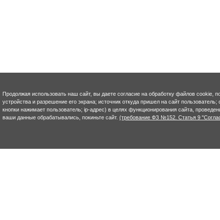
Продолжая использовать наш сайт, вы даете согласие на обработку файлов cookie, п
устройства и разрешение его экрана; источник откуда пришел на сайт пользователь; с
кнопки нажимает пользователь; ip-адрес) в целях функционирования сайта, проведен
ваши данные обрабатывались, покиньте сайт.
(требование ФЗ №152. Статья 9 "Согла