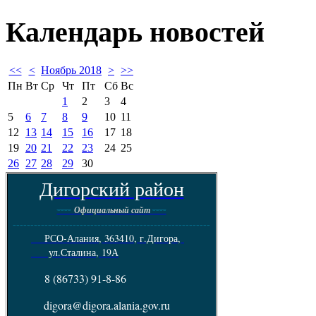
Календарь
новостей
<<
<
Ноябрь 2018
>
>>
Пн
Вт
Ср
Чт
Пт
Сб
Вс
1
2
3
4
5
6
7
8
9
10
11
12
13
14
15
16
17
18
19
20
21
22
23
24
25
26
27
28
29
30
Дигорский район
----
----
Официальный сайт
--------------------------------------------------------
РСО-Алания, 363410, г.Дигора,
ул.Сталина, 19А
8 (86733) 91-8-86
digora@digora.alania.gov.ru