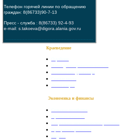
Телефон горячей линии по обращению
граждан: 8(86733)90-7-13
Пресс - служба :
8(86733) 92-4-93
e-mail: s.takoeva@digora.alania.gov.ru
--------------------------------------------------------
Краеведение
О районе
Наши достопримечательности
Знаменитые уроженцы
Святые места
Фотогалерея
Экономика и финансы
Сельское хозяйство
Промышленность
Социально-экономическое развитие
Программы развития
Бюджет