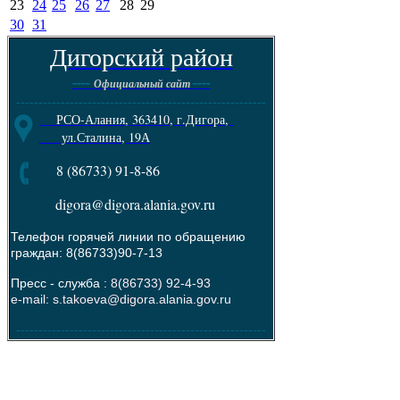
23
24
25
26
27
28
29
30
31
Дигорский район
----
----
Официальный сайт
--------------------------------------------------------
РСО-Алания, 363410, г.Дигора,
ул.Сталина, 19А
8 (86733) 91-8-86
digora@digora.alania.gov.ru
Телефон горячей линии по обращению
граждан: 8(86733)90-7-13
Пресс - служба :
8(86733) 92-4-93
e-mail: s.takoeva@digora.alania.gov.ru
--------------------------------------------------------