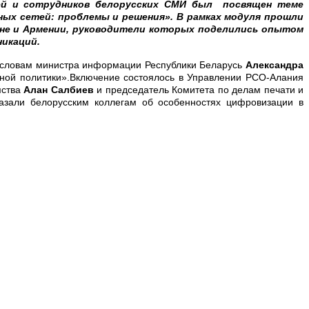
лей и сотрудников белорусских СМИ был посвящен теме
ых сетей: проблемы и решения». В рамках модуля прошли
ане и Армении, руководители которых поделились опытом
никаций.
о словам министра информации Республики Беларусь
Александра
ной политики».Включение состоялось в Управлении РСО-Алания
мства
Алан Салбиев
и председатель Комитета по делам печати и
азали белорусским коллегам об особенностях цифровизации в