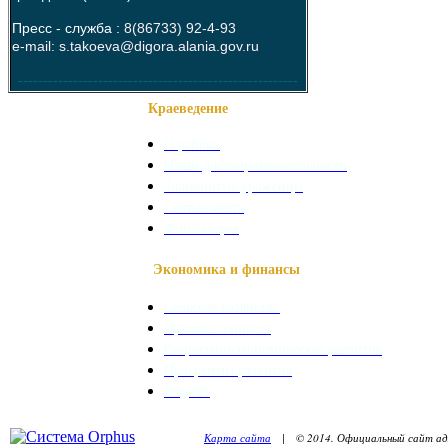
Пресс - служба :
8(86733) 92-4-93
e-mail: s.takoeva@digora.alania.gov.ru
--------------------------------------------------------
Краеведение
О районе
Наши достопримечательности
Знаменитые уроженцы
Святые места
Фотогалерея
Экономика и финансы
Сельское хозяйство
Промышленность
Социально-экономическое развитие
Программы развития
Бюджет
Карта сайта
| © 2014. Официальный сайт адм