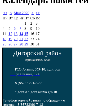
Календарь
новостей
<<
<
Май 2020
>
>>
Пн
Вт
Ср
Чт
Пт
Сб
Вс
1
2
3
4
5
6
7
8
9
10
11
12
13
14
15
16
17
18
19
20
21
22
23
24
25
26
27
28
29
30
31
Дигорский район
----
----
Официальный сайт
--------------------------------------------------------
РСО-Алания, 363410, г.Дигора,
ул.Сталина, 19А
8 (86733) 91-8-86
digora@digora.alania.gov.ru
Телефон горячей линии по обращению
граждан: 8(86733)90-7-13