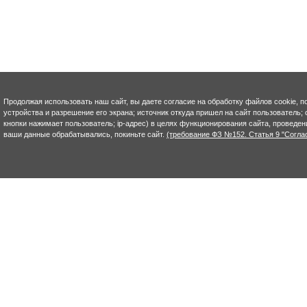
Продолжая использовать наш сайт, вы даете согласие на обработку файлов cookie, п
устройства и разрешение его экрана; источник откуда пришел на сайт пользователь; с
кнопки нажимает пользователь; ip-адрес) в целях функционирования сайта, проведен
ваши данные обрабатывались, покиньте сайт.
(требование ФЗ №152. Статья 9 "Согла