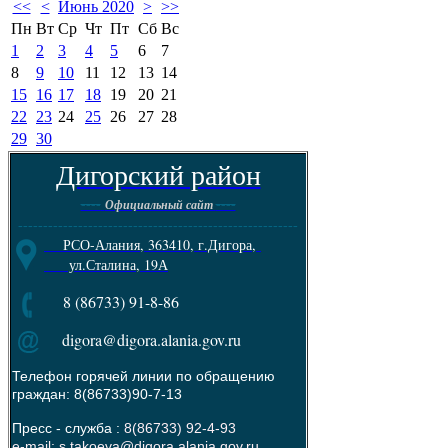
<<
<
Июнь 2020
>
>>
Пн
Вт
Ср
Чт
Пт
Сб
Вс
1
2
3
4
5
6
7
8
9
10
11
12
13
14
15
16
17
18
19
20
21
22
23
24
25
26
27
28
29
30
Дигорский район
----
----
Официальный сайт
--------------------------------------------------------
РСО-Алания, 363410, г.Дигора,
ул.Сталина, 19А
8 (86733) 91-8-86
digora@digora.alania.gov.ru
Телефон горячей линии по обращению
граждан: 8(86733)90-7-13
Пресс - служба :
8(86733) 92-4-93
e-mail: s.takoeva@digora.alania.gov.ru