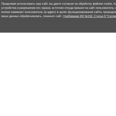
Продолжая использовать наш сайт, вы даете согласие на обработку файлов cookie, п
устройства и разрешение его экрана; источник откуда пришел на сайт пользователь; с
кнопки нажимает пользователь; ip-адрес) в целях функционирования сайта, проведен
ваши данные обрабатывались, покиньте сайт.
(требование ФЗ №152. Статья 9 "Согла