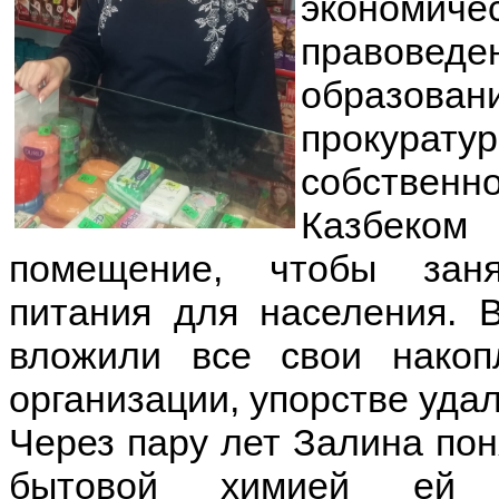
экономич
правове
образован
прокурат
собствен
Казбеко
помещение, чтобы заня
питания для населения. 
вложили все свои накоп
организации, упорстве уда
Через пару лет Залина пон
бытовой химией ей 