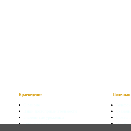
Краеведение
Полезная 
О районе
Телефон
Наши достопримечательности
Сказани
Знаменитые уроженцы
Символ
Святые места
Осетинс
Фотогалерея
Осетинс