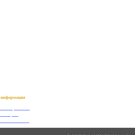
информация
ный справочник
я о Нартах
ика РСО-Алания
кий язык
кие имена
Даю согласие на обработку данных