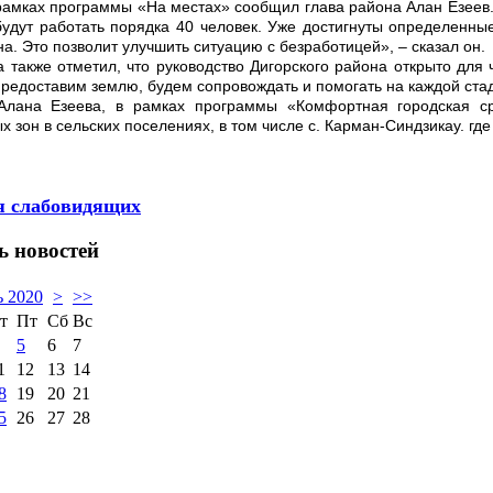
рамках программы «На местах» сообщил глава района Алан Езеев. 
 будут работать порядка 40 человек. Уже достигнуты определенн
а. Это позволит улучшить ситуацию с безработицей», – сказал он.
 также отметил, что руководство Дигорского района открыто для 
предоставим землю, будем сопровождать и помогать на каждой ста
Алана Езеева, в рамках программы «Комфортная городская ср
 зон в сельских поселениях, в том числе с. Карман-Синдзикау. гд
я слабовидящих
ь
новостей
 2020
>
>>
т
Пт
Сб
Вс
5
6
7
1
12
13
14
8
19
20
21
5
26
27
28