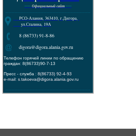
----
----
Официальный сайт
--------------------------------------------------------
РСО-Алания, 363410, г.Дигора,
ул.Сталина, 19А
8 (86733) 91-8-86
digora@digora.alania.gov.ru
Телефон горячей линии по обращению
граждан: 8(86733)90-7-13
Пресс - служба :
8(86733) 92-4-93
e-mail: s.takoeva@digora.alania.gov.ru
--------------------------------------------------------