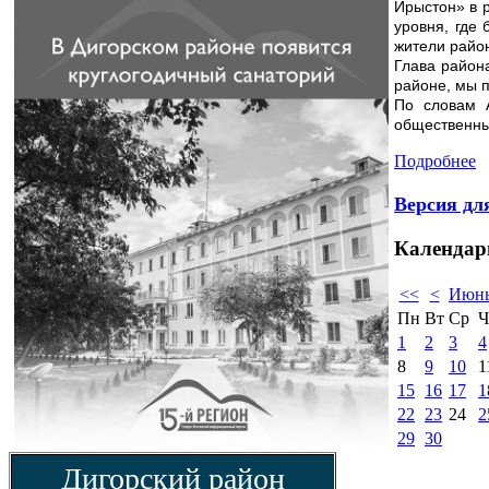
Ирыстон» в 
уровня, где
жители район
Глава района
районе, мы 
По словам 
общественных
Подробнее
Версия дл
Календар
<<
<
Июнь
Пн
Вт
Ср
Ч
1
2
3
4
8
9
10
1
15
16
17
1
22
23
24
2
29
30
Дигорский район