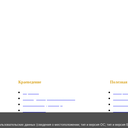
Краеведение
Полезная 
О районе
Телефон
Наши достопримечательности
Сказани
Знаменитые уроженцы
Символ
Святые места
Осетинс
Фотогалерея
Осетинс
ользовательских данных (сведения о местоположении; тип и версия ОС; тип и версия Б
Экономика и финансы
Архитекту