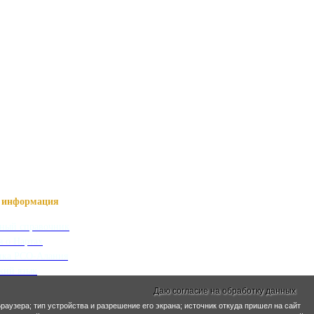
информация
ный справочник
я о Нартах
ика РСО-Алания
кий язык
кие имена
Даю согласие на обработку данных
раузера; тип устройства и разрешение его экрана; источник откуда пришел на сайт
ра и ЖКХ