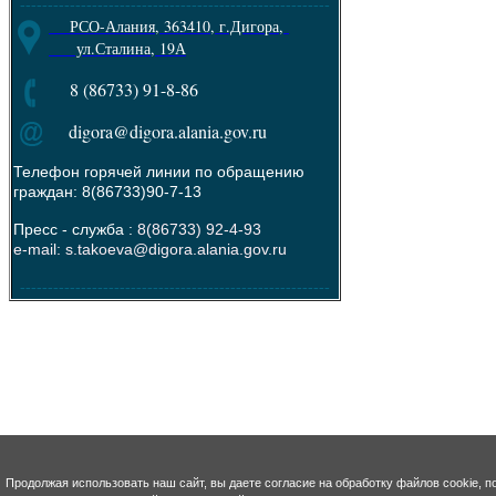
--------------------------------------------------------
РСО-Алания, 363410, г.Дигора,
ул.Сталина, 19А
8 (86733) 91-8-86
digora@digora.alania.gov.ru
Телефон горячей линии по обращению
граждан: 8(86733)90-7-13
Пресс - служба :
8(86733) 92-4-93
e-mail: s.takoeva@digora.alania.gov.ru
--------------------------------------------------------
Продолжая использовать наш сайт, вы даете согласие на обработку файлов cookie, п