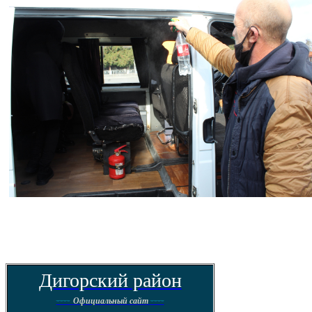
Дигорский район
----
----
Официальный сайт