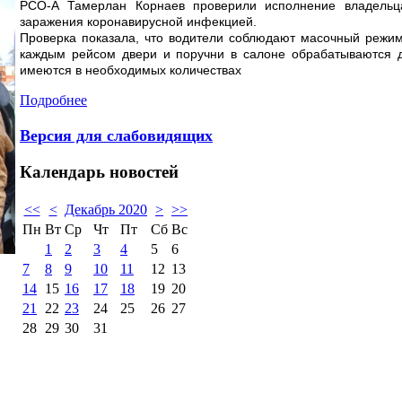
РСО-А Тамерлан Корнаев проверили исполнение владельц
заражения коронавирусной инфекцией.
Проверка показала, что водители соблюдают масочный режим
каждым рейсом двери и поручни в салоне обрабатываются 
имеются в необходимых количествах
Подробнее
Версия для слабовидящих
Календарь
новостей
<<
<
Декабрь 2020
>
>>
Пн
Вт
Ср
Чт
Пт
Сб
Вс
1
2
3
4
5
6
7
8
9
10
11
12
13
14
15
16
17
18
19
20
21
22
23
24
25
26
27
28
29
30
31