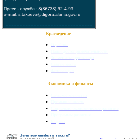
Пресс - служба :
8(86733) 92-4-93
e-mail: s.takoeva@digora.alania.gov.ru
--------------------------------------------------------
Краеведение
О районе
Наши достопримечательности
Знаменитые уроженцы
Святые места
Фотогалерея
Экономика и финансы
Сельское хозяйство
Промышленность
Социально-экономическое развитие
Программы развития
Бюджет