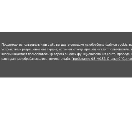
Продолжая использовать наш сайт, вы даете согласие на обработку файлов cookie, п
устройства и разрешение его экрана; источник откуда пришел на сайт пользователь; с
кнопки нажимает пользователь; ip-адрес) в целях функционирования сайта, проведен
ваши данные обрабатывались, покиньте сайт.
(требование ФЗ №152. Статья 9 "Согла