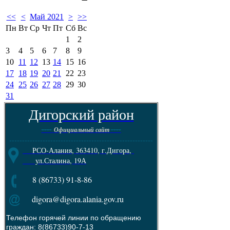
<<
<
Май 2021
>
>>
Пн
Вт
Ср
Чт
Пт
Сб
Вс
1
2
3
4
5
6
7
8
9
10
11
12
13
14
15
16
17
18
19
20
21
22
23
24
25
26
27
28
29
30
31
Дигорский район
----
----
Официальный сайт
--------------------------------------------------------
РСО-Алания, 363410, г.Дигора,
ул.Сталина, 19А
8 (86733) 91-8-86
digora@digora.alania.gov.ru
Телефон горячей линии по обращению
граждан: 8(86733)90-7-13