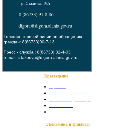
ул.Сталина, 19А
8 (86733) 91-8-86
digora@digora.alania.gov.ru
Телефон горячей линии по обращению
граждан: 8(86733)90-7-13
Пресс - служба :
8(86733) 92-4-93
e-mail: s.takoeva@digora.alania.gov.ru
--------------------------------------------------------
Краеведение
О районе
Наши достопримечательности
Знаменитые уроженцы
Святые места
Фотогалерея
Экономика и финансы