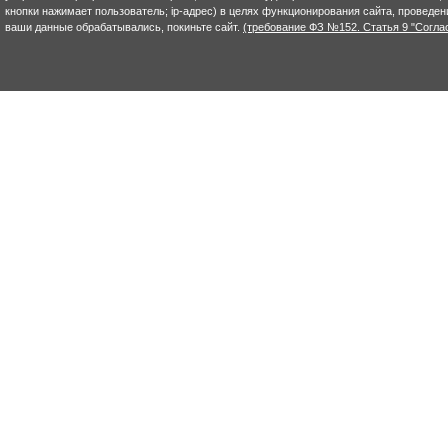
кнопки нажимает пользователь; ip-адрес) в целях функционирования сайта, проведен
ваши данные обрабатывались, покиньте сайт.
(требование ФЗ №152. Статья 9 "Согла