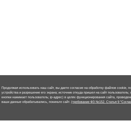
Продолжая использовать наш сайт, вы даете согласие на обработку файлов cookie, п
устройства и разрешение его экрана; источник откуда пришел на сайт пользователь; с
кнопки нажимает пользователь; ip-адрес) в целях функционирования сайта, проведен
ваши данные обрабатывались, покиньте сайт.
(требование ФЗ №152. Статья 9 "Согла