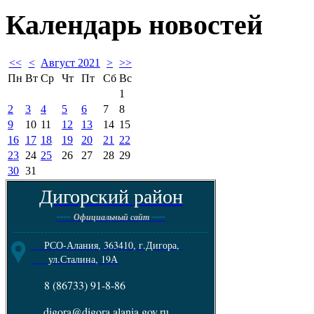
Календарь
новостей
<<
<
Август 2021
>
>>
Пн
Вт
Ср
Чт
Пт
Сб
Вс
1
2
3
4
5
6
7
8
9
10
11
12
13
14
15
16
17
18
19
20
21
22
23
24
25
26
27
28
29
30
31
Дигорский район
----
----
Официальный сайт
--------------------------------------------------------
РСО-Алания, 363410, г.Дигора,
ул.Сталина, 19А
8 (86733) 91-8-86
digora@digora.alania.gov.ru