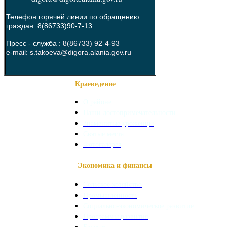
Телефон горячей линии по обращению
граждан: 8(86733)90-7-13
Пресс - служба :
8(86733) 92-4-93
e-mail: s.takoeva@digora.alania.gov.ru
--------------------------------------------------------
Краеведение
О районе
Наши достопримечательности
Знаменитые уроженцы
Святые места
Фотогалерея
Экономика и финансы
Сельское хозяйство
Промышленность
Социально-экономическое развитие
Программы развития
Бюджет