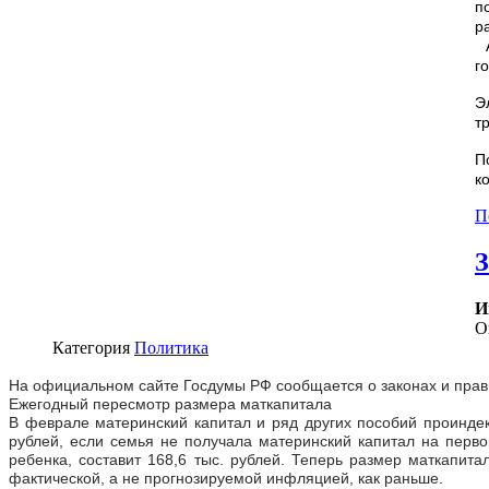
п
р
А
г
Э
т
П
к
П
З
И
О
Категория
Политика
На официальном сайте Госдумы РФ сообщается о законах и прави
Ежегодный пересмотр размера маткапитала
В феврале материнский капитал и ряд других пособий проиндекс
рублей, если семья не получала материнский капитал на перв
ребенка, составит 168,6 тыс. рублей. Теперь размер маткапита
фактической, а не прогнозируемой инфляцией, как раньше.