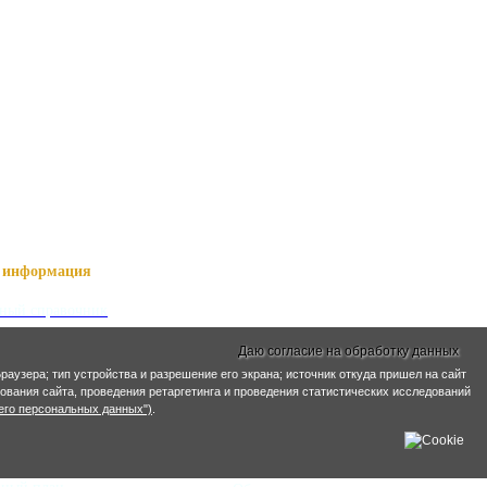
информация
ный справочник
я о Нартах
Даю согласие на обработку данных
ика РСО-Алания
кий язык
раузера; тип устройства и разрешение его экрана; источник откуда пришел на сайт
ирования сайта, проведения ретаргетинга и проведения статистических исследований
кие имена
его персональных данных")
.
ра и ЖКХ
Социальная сфера
ьный план