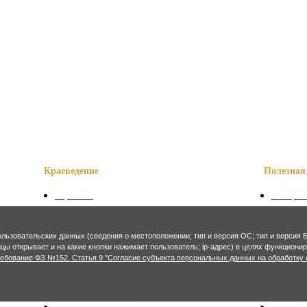
Краеведение
Полезная 
О районе
Телефон
Наши достопримечательности
Сказани
Знаменитые уроженцы
Символ
Святые места
Осетинс
ользовательских данных (сведения о местоположении; тип и версия ОС; тип и версия Б
ницы открывает и на какие кнопки нажимает пользователь; ip-адрес) в целях функцион
Фотогалерея
Осетинс
ребование ФЗ №152. Статья 9 "Согласие субъекта персональных данных на обработку 
Экономика и финансы
Архитекту
Сельское хозяйство
Генерал