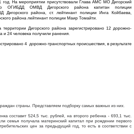
1 год. На мероприятии присутствовали Глава АМС МО Дигорский
ктор ОГИБДД ОМВД Дигорского района капитан полиции
Дигорского района, ст. лейтинант полиции Инга Койбаева,
ского района лейтинант полиции Маир Томайти.
а территории Дигорского района зарегистрировано 12 дорожно-
ка и 24 человека получили ранения.
гистрировано 4 дорожно-транспортных происшествия, в результате
граждан страны. Представляем подборку самых важных из них.
а составит 524,5 тыс. рублей, на второго ребенка - 693,1 тыс.
сли семья получала материнский капитал при рождении первого
требительских цен за предыдущий год, то есть в соответствии с