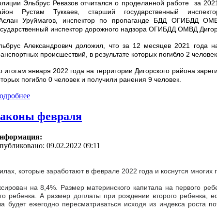
олиции Эльбрус Ревазов отчитался о проделанной работе за 202
айон Рустам Туккаев, старший государственный инспе
слан Уруймагов, инспектор по пропаганде БДД ОГИБДД ОМВД 
осударственный инспектор дорожного надзора ОГИБДД ОМВД Дигор
льбрус Александрович доложил, что за 12 месяцев 2021 года н
ранспортных происшествий, в результате которых погибло 2 челове
о итогам января 2022 года на территории Дигорского района заре
оторых погибло 0 человек и получили ранения 9 человек.
одробнее
аконы февраля
нформация:
публиковано: 09.02.2022 09:11
лах, которые заработают в феврале 2022 года и коснутся многих 
ирован на 8,4%. Размер материнского капитала на первого ребенк
ого ребенка. А размер доплаты при рождении второго ребенка, е
ла будет ежегодно пересматриваться исходя из индекса роста по