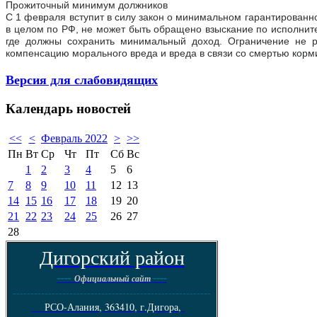
Прожиточный минимум должников
С 1 февраля вступит в силу закон о минимальном гарантированн
в целом по РФ, не может быть обращено взыскание по исполните
где должны сохранить минимальный доход. Ограничение не р
компенсацию морального вреда и вреда в связи со смертью корм
Версия для слабовидящих
Календарь
новостей
<<
<
Февраль 2022
>
>>
Пн
Вт
Ср
Чт
Пт
Сб
Вс
1
2
3
4
5
6
7
8
9
10
11
12
13
14
15
16
17
18
19
20
21
22
23
24
25
26
27
28
Дигорский район
----
----
Официальный сайт
--------------------------------------------------------
РСО-Алания, 363410, г.Дигора,