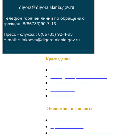
digora@digora.alania.gov.ru
Телефон горячей линии по обращению
граждан: 8(86733)90-7-13
Пресс - служба :
8(86733) 92-4-93
e-mail: s.takoeva@digora.alania.gov.ru
--------------------------------------------------------
Краеведение
О районе
Наши достопримечательности
Знаменитые уроженцы
Святые места
Фотогалерея
Экономика и финансы
Сельское хозяйство
Промышленность
Социально-экономическое развитие