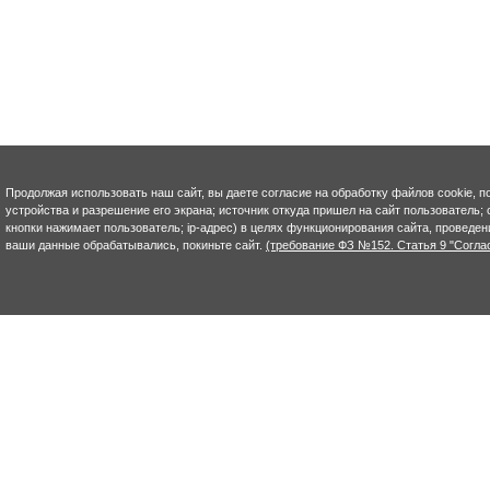
Продолжая использовать наш сайт, вы даете согласие на обработку файлов cookie, п
устройства и разрешение его экрана; источник откуда пришел на сайт пользователь; с
кнопки нажимает пользователь; ip-адрес) в целях функционирования сайта, проведен
ваши данные обрабатывались, покиньте сайт.
(требование ФЗ №152. Статья 9 "Согла