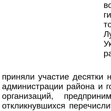
в
г
т
Л
У
р
В
приняли участие десятки 
администрации района и г
организаций, предпри
откликнувшихся перечисли