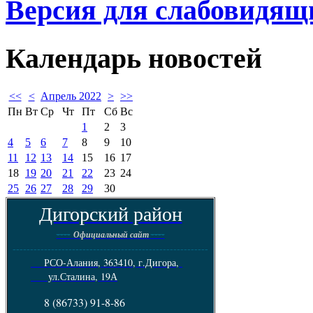
Версия для слабовидящ
Календарь
новостей
<<
<
Апрель 2022
>
>>
Пн
Вт
Ср
Чт
Пт
Сб
Вс
1
2
3
4
5
6
7
8
9
10
11
12
13
14
15
16
17
18
19
20
21
22
23
24
25
26
27
28
29
30
Дигорский район
----
----
Официальный сайт
--------------------------------------------------------
РСО-Алания, 363410, г.Дигора,
ул.Сталина, 19А
8 (86733) 91-8-86