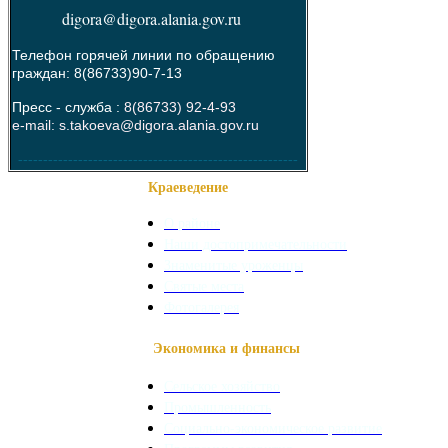
digora@digora.alania.gov.ru
Телефон горячей линии по обращению
граждан: 8(86733)90-7-13
Пресс - служба :
8(86733) 92-4-93
e-mail: s.takoeva@digora.alania.gov.ru
--------------------------------------------------------
Краеведение
О районе
Наши достопримечательности
Знаменитые уроженцы
Святые места
Фотогалерея
Экономика и финансы
Сельское хозяйство
Промышленность
Социально-экономическое развитие