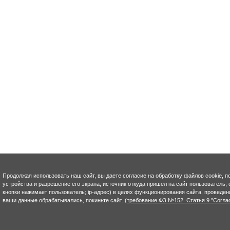
Продолжая использовать наш сайт, вы даете согласие на обработку файлов cookie, п
устройства и разрешение его экрана; источник откуда пришел на сайт пользователь; с
кнопки нажимает пользователь; ip-адрес) в целях функционирования сайта, проведен
ваши данные обрабатывались, покиньте сайт.
(требование ФЗ №152. Статья 9 "Согла