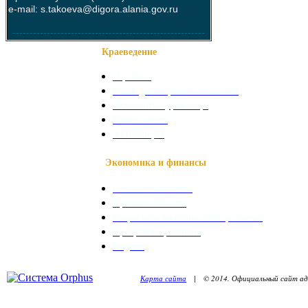
e-mail: s.takoeva@digora.alania.gov.ru
--------------------------------------------------------
Краеведение
О районе
Наши достопримечательности
Знаменитые уроженцы
Святые места
Фотогалерея
Экономика и финансы
Сельское хозяйство
Промышленность
Социально-экономическое развитие
Программы развития
Бюджет
Карта сайта
| © 2014. Официальный сайт адм