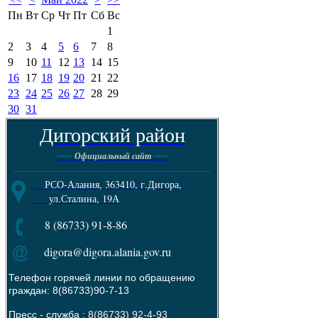
Пн
Вт
Ср
Чт
Пт
Сб
Вс
1
2
3
4
5
6
7
8
9
10
11
12
13
14
15
16
17
18
19
20
21
22
23
24
25
26
27
28
29
30
31
Дигорский район
----
----
Официальный сайт
--------------------------------------------------------
РСО-Алания, 363410, г.Дигора,
ул.Сталина, 19А
8 (86733) 91-8-86
digora@digora.alania.gov.ru
Телефон горячей линии по обращению
граждан: 8(86733)90-7-13
Пресс - служба :
8(86733) 92-4-93