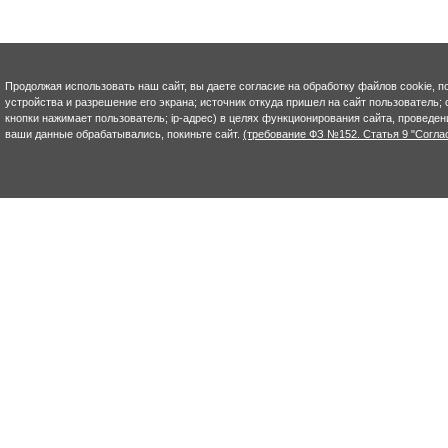
Продолжая использовать наш сайт, вы даете согласие на обработку файлов cookie, п
устройства и разрешение его экрана; источник откуда пришел на сайт пользователь; с
кнопки нажимает пользователь; ip-адрес) в целях функционирования сайта, проведен
ваши данные обрабатывались, покиньте сайт.
(требование ФЗ №152. Статья 9 "Согла