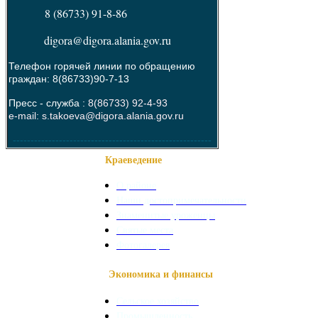
8 (86733) 91-8-86
digora@digora.alania.gov.ru
Телефон горячей линии по обращению
граждан: 8(86733)90-7-13
Пресс - служба :
8(86733) 92-4-93
e-mail: s.takoeva@digora.alania.gov.ru
--------------------------------------------------------
Краеведение
О районе
Наши достопримечательности
Знаменитые уроженцы
Святые места
Фотогалерея
Экономика и финансы
Сельское хозяйство
Промышленность