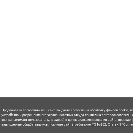
Продолжая использовать наш сайт, вы даете согласие на обработку файлов cookie, п
устройства и разрешение его экрана; источник откуда пришел на сайт пользователь; с
кнопки нажимает пользователь; ip-адрес) в целях функционирования сайта, проведен
ваши данные обрабатывались, покиньте сайт.
(требование ФЗ №152. Статья 9 "Согла