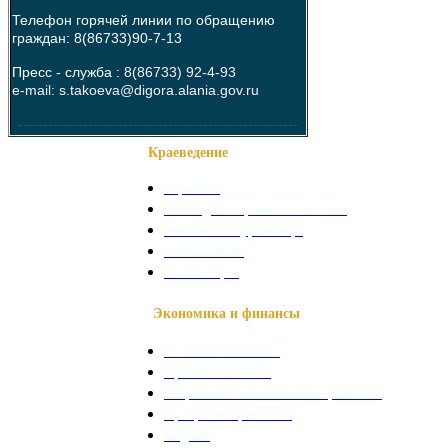
Телефон горячей линии по обращению
граждан: 8(86733)90-7-13
Пресс - служба :
8(86733) 92-4-93
e-mail: s.takoeva@digora.alania.gov.ru
--------------------------------------------------------
Краеведение
О районе
Наши достопримечательности
Знаменитые уроженцы
Святые места
Фотогалерея
Экономика и финансы
Сельское хозяйство
Промышленность
Социально-экономическое развитие
Программы развития
Бюджет