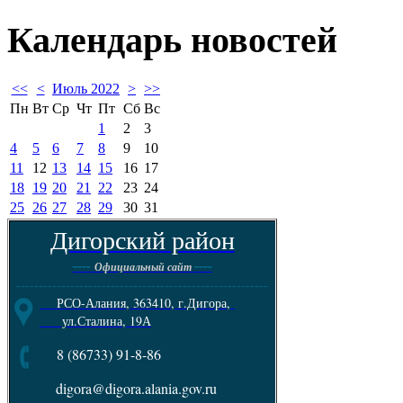
Календарь
новостей
<<
<
Июль 2022
>
>>
Пн
Вт
Ср
Чт
Пт
Сб
Вс
1
2
3
4
5
6
7
8
9
10
11
12
13
14
15
16
17
18
19
20
21
22
23
24
25
26
27
28
29
30
31
Дигорский район
----
----
Официальный сайт
--------------------------------------------------------
РСО-Алания, 363410, г.Дигора,
ул.Сталина, 19А
8 (86733) 91-8-86
digora@digora.alania.gov.ru