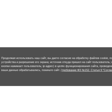
Продолжая использовать наш сайт, вы даете согласие на обработку файлов cookie, п
устройства и разрешение его экрана; источник откуда пришел на сайт пользователь; с
кнопки нажимает пользователь; ip-адрес) в целях функционирования сайта, проведен
ваши данные обрабатывались, покиньте сайт.
(требование ФЗ №152. Статья 9 "Согла