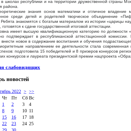
 в школах республики и на территории дружественной страны Мон
я района.
еоретические знания основ математики и отличное владение м
анное среди детей и родителей творческое объединение «Пиф
. Ребята знакомятся с богатым материалом из истории «царицы н
 готовятся к сдаче государственной итоговой аттестации.
овна имеет высшую квалификационную категорию по должности «п
но подтверждает в республиканской аттестационной комиссии.
 внести новое в содержание воспитания и обучения подрастающего
иоритетным направлением ее деятельности стала современная пр
спехов: подготовила 15 победителей и 8 призеров конкурсов регио
ких конкурсов и лауреата президентской премии нацпроекта «Обра
ля слабовидящих
рь
новостей
тябрь 2022
>
>>
Чт
Пт
Сб
Вс
1
2
3
4
8
9
10
11
15
16
17
18
22
23
24
25
29
30