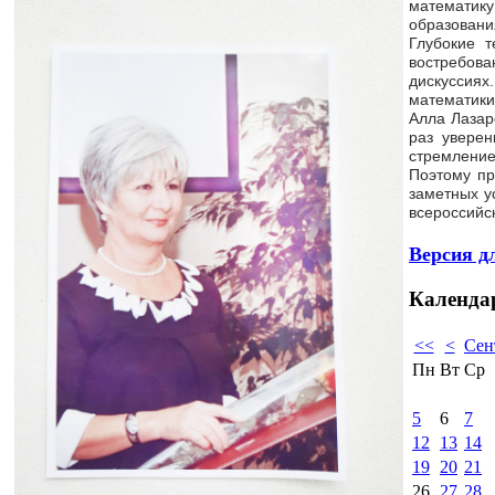
математику
образовани
Глубокие т
востребов
дискуссиях
математики,
Алла Лазар
раз уверен
стремление
Поэтому пр
заметных у
всероссийс
Версия д
Календа
<<
<
Сен
Пн
Вт
Ср
5
6
7
12
13
14
19
20
21
26
27
28