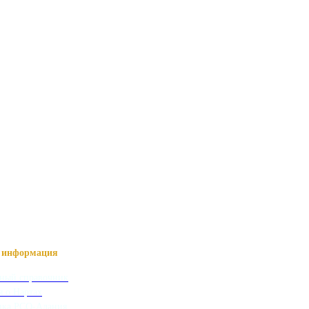
информация
ный справочник
я о Нартах
ика РСО-Алания