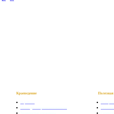
Краеведение
Полезная 
О районе
Телефон
Наши достопримечательности
Сказани
Знаменитые уроженцы
Символ