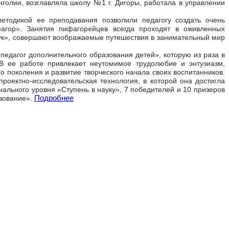
голии, возглавляла школу №1 г. Дигоры, работала в управлении
етодикой ее преподавания позволили педагогу создать очень
агор». Занятия пифагорейцев всегда проходят в оживленных
аук», совершают воображаемые путешествия в занимательный мир
едагог дополнительного образования детей», которую из раза в
 В ее работе привлекает неутомимое трудолюбие и энтузиазм,
 поколения и развитие творческого начала своих воспитанников.
оектно-исследовательская технология, в которой она достигла
нального уровня «Ступень в науку», 7 победителей и 10 призеров
Подробнее
зование».