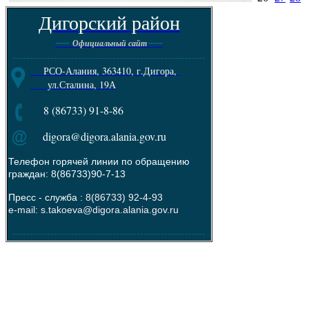
Дигорский район
----
----
Официальный сайт
--------------------------------------------------------
РСО-Алания, 363410, г.Дигора,
ул.Сталина, 19А
8 (86733) 91-8-86
digora@digora.alania.gov.ru
Телефон горячей линии по обращению
граждан: 8(86733)90-7-13
Пресс - служба :
8(86733) 92-4-93
e-mail: s.takoeva@digora.alania.gov.ru
--------------------------------------------------------