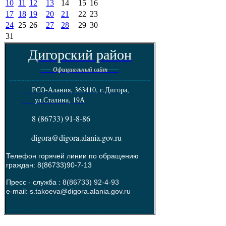
10
11
12
13
14
15
16
17
18
19
20
21
22
23
24
25
26
27
28
29
30
31
Дигорский район
----
----
Официальный сайт
--------------------------------------------------------
РСО-Алания, 363410, г.Дигора,
ул.Сталина, 19А
8 (86733) 91-8-86
digora@digora.alania.gov.ru
Телефон горячей линии по обращению
граждан: 8(86733)90-7-13
Пресс - служба :
8(86733) 92-4-93
e-mail: s.takoeva@digora.alania.gov.ru
--------------------------------------------------------