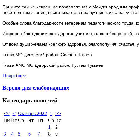
Примите самые искренние поздравления с Международным профе
несёте детям знания, воспитываете в них лучшие качества, учите
Особые слова благодарности ветеранам педагогического труда, 
Искренне благодарим вас, дорогие учителя, за ваш бесценный, са
От всей души желаем крепкого здоровья, благополучия, счастья,
Глава МО Дигорский район, Сослан Цагаев
Глава АМС МО Дигорский район, Рустам Туккаев
Подробнее
Версия для слабовидящих
Календарь
новостей
<<
<
Октябрь 2022
>
>>
Пн
Вт
Ср
Чт
Пт
Сб
Вс
1
2
3
4
5
6
7
8
9