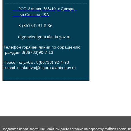
--------------------------------------------------------
РСО-Алания, 363410, г.Дигора,
ул.Сталина, 19А
8 (86733) 91-8-86
digora@digora.alania.gov.ru
Телефон горячей линии по обращению
граждан: 8(86733)90-7-13
Пресс - служба :
8(86733) 92-4-93
e-mail: s.takoeva@digora.alania.gov.ru
--------------------------------------------------------
Продолжая использовать наш сайт, вы даете согласие на обработку файлов cookie, п