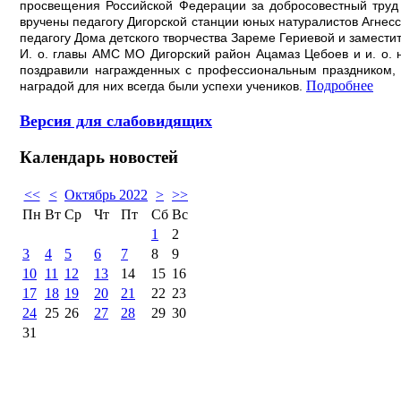
просвещения Российской Федерации за добросовестный труд
вручены педагогу Дигорской станции юных натуралистов Агнес
педагогу Дома детского творчества Зареме Гериевой и замест
И. о. главы АМС МО Дигорский район Ацамаз Цебоев и и. о. 
поздравили награжденных с профессиональным праздником, 
Подробнее
наградой для них всегда были успехи учеников.
Версия для слабовидящих
Календарь
новостей
<<
<
Октябрь 2022
>
>>
Пн
Вт
Ср
Чт
Пт
Сб
Вс
1
2
3
4
5
6
7
8
9
10
11
12
13
14
15
16
17
18
19
20
21
22
23
24
25
26
27
28
29
30
31