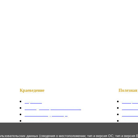
Краеведение
Полезная 
О районе
Телефон
Наши достопримечательности
Сказани
Знаменитые уроженцы
Символ
Святые места
Осетинс
Фотогалерея
Осетинс
ользовательских данных (сведения о местоположении; тип и версия ОС; тип и версия Б