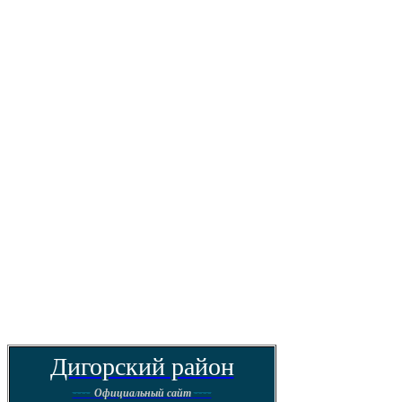
Дигорский район
----
----
Официальный сайт