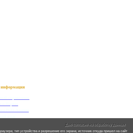
информация
ный справочник
я о Нартах
ика РСО-Алания
кий язык
кие имена
Даю согласие на обработку данных
раузера; тип устройства и разрешение его экрана; источник откуда пришел на сайт