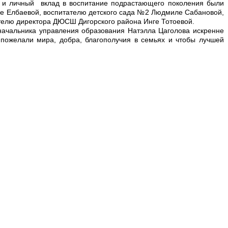
 и личный вклад в воспитание подрастающего поколения были
се Елбаевой, воспитателю детского сада №2 Людмиле Сабановой,
ителю директора ДЮСШ Дигорского района Инге Тотоевой.
начальника управления образования Натэлла Цаголова искренне
пожелали мира, добра, благополучия в семьях и чтобы лучшей