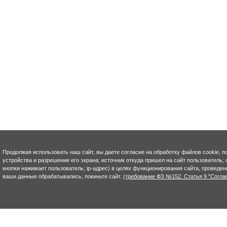
Продолжая использовать наш сайт, вы даете согласие на обработку файлов cookie, п
устройства и разрешение его экрана; источник откуда пришел на сайт пользователь; с
кнопки нажимает пользователь; ip-адрес) в целях функционирования сайта, проведен
ваши данные обрабатывались, покиньте сайт.
(требование ФЗ №152. Статья 9 "Согла