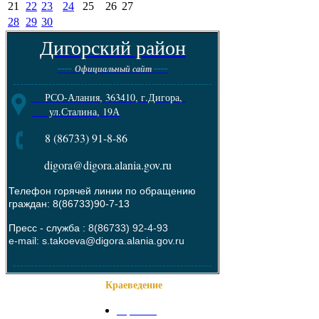
21
22
23
24
25
26
27
28
29
30
Дигорский район
----
----
Официальный сайт
--------------------------------------------------------
РСО-Алания, 363410, г.Дигора,
ул.Сталина, 19А
8 (86733) 91-8-86
digora@digora.alania.gov.ru
Телефон горячей линии по обращению
граждан: 8(86733)90-7-13
Пресс - служба :
8(86733) 92-4-93
e-mail: s.takoeva@digora.alania.gov.ru
--------------------------------------------------------
Краеведение
О районе