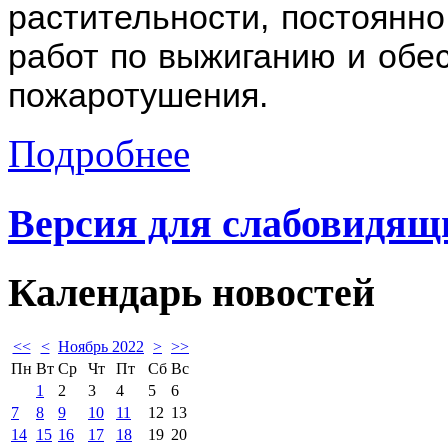
растительности, постоянно
работ по выжиганию и обе
пожаротушения.
Подробнее
Версия для слабовидящ
Календарь
новостей
<<
<
Ноябрь 2022
>
>>
Пн
Вт
Ср
Чт
Пт
Сб
Вс
1
2
3
4
5
6
7
8
9
10
11
12
13
14
15
16
17
18
19
20