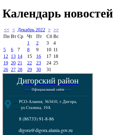
Календарь
новостей
<<
<
Декабрь 2022
>
>>
Пн
Вт
Ср
Чт
Пт
Сб
Вс
1
2
3
4
5
6
7
8
9
10
11
12
13
14
15
16
17
18
19
20
21
22
23
24
25
26
27
28
29
30
31
Дигорский район
----
----
Официальный сайт
--------------------------------------------------------
РСО-Алания, 363410, г.Дигора,
ул.Сталина, 19А
8 (86733) 91-8-86
digora@digora.alania.gov.ru