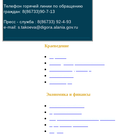
Телефон горячей линии по обращению
граждан: 8(86733)90-7-13
Пресс - служба :
8(86733) 92-4-93
e-mail: s.takoeva@digora.alania.gov.ru
--------------------------------------------------------
Краеведение
О районе
Наши достопримечательности
Знаменитые уроженцы
Святые места
Фотогалерея
Экономика и финансы
Сельское хозяйство
Промышленность
Социально-экономическое развитие
Программы развития
Бюджет