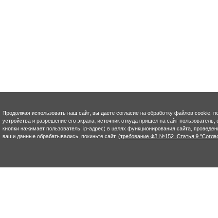
Продолжая использовать наш сайт, вы даете согласие на обработку файлов cookie, п
устройства и разрешение его экрана; источник откуда пришел на сайт пользователь; с
кнопки нажимает пользователь; ip-адрес) в целях функционирования сайта, проведен
ваши данные обрабатывались, покиньте сайт.
(требование ФЗ №152. Статья 9 "Согла