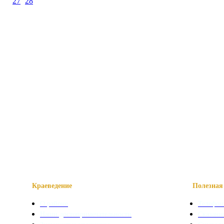
27
28
Краеведение
Полезная 
О районе
Телефон
Наши достопримечательности
Сказани