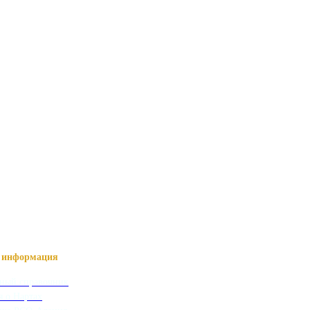
информация
ный справочник
я о Нартах