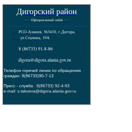
Дигорский район
----
----
Официальный сайт
--------------------------------------------------------
РСО-Алания, 363410, г.Дигора,
ул.Сталина, 19А
8 (86733) 91-8-86
digora@digora.alania.gov.ru
Телефон горячей линии по обращению
граждан: 8(86733)90-7-13
Пресс - служба :
8(86733) 92-4-93
e-mail: s.takoeva@digora.alania.gov.ru
--------------------------------------------------------