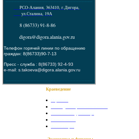
--------------------------------------------------------
РСО-Алания, 363410, г.Дигора,
ул.Сталина, 19А
8 (86733) 91-8-86
digora@digora.alania.gov.ru
Телефон горячей линии по обращению
граждан: 8(86733)90-7-13
Пресс - служба :
8(86733) 92-4-93
e-mail: s.takoeva@digora.alania.gov.ru
--------------------------------------------------------
Краеведение
О районе
Наши достопримечательности
Знаменитые уроженцы
Святые места
Фотогалерея
Экономика и финансы