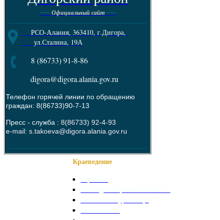
----
----
Официальный сайт
--------------------------------------------------------
РСО-Алания, 363410, г.Дигора,
ул.Сталина, 19А
8 (86733) 91-8-86
digora@digora.alania.gov.ru
Телефон горячей линии по обращению
граждан: 8(86733)90-7-13
Пресс - служба :
8(86733) 92-4-93
e-mail: s.takoeva@digora.alania.gov.ru
--------------------------------------------------------
Краеведение
О районе
Наши достопримечательности
Знаменитые уроженцы
Святые места