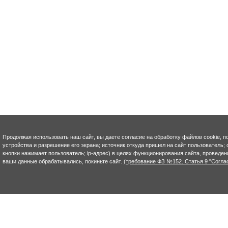
Продолжая использовать наш сайт, вы даете согласие на обработку файлов cookie, п
устройства и разрешение его экрана; источник откуда пришел на сайт пользователь; с
кнопки нажимает пользователь; ip-адрес) в целях функционирования сайта, проведен
ваши данные обрабатывались, покиньте сайт.
(требование ФЗ №152. Статья 9 "Согла