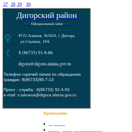
27
28
29
30
Дигорский район
----
----
Официальный сайт
--------------------------------------------------------
РСО-Алания, 363410, г.Дигора,
ул.Сталина, 19А
8 (86733) 91-8-86
digora@digora.alania.gov.ru
Телефон горячей линии по обращению
граждан: 8(86733)90-7-13
Пресс - служба :
8(86733) 92-4-93
e-mail: s.takoeva@digora.alania.gov.ru
--------------------------------------------------------
Краеведение
О районе
Наши достопримечательности