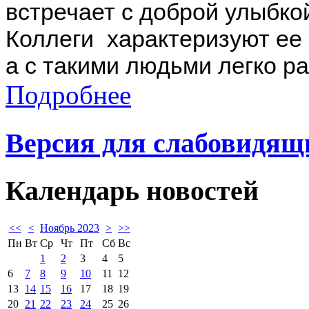
встречает с доброй улыбко
Коллеги характеризуют ее 
а с такими людьми легко ра
Подробнее
Версия для слабовидящ
Календарь
новостей
<<
<
Ноябрь 2023
>
>>
Пн
Вт
Ср
Чт
Пт
Сб
Вс
1
2
3
4
5
6
7
8
9
10
11
12
13
14
15
16
17
18
19
20
21
22
23
24
25
26